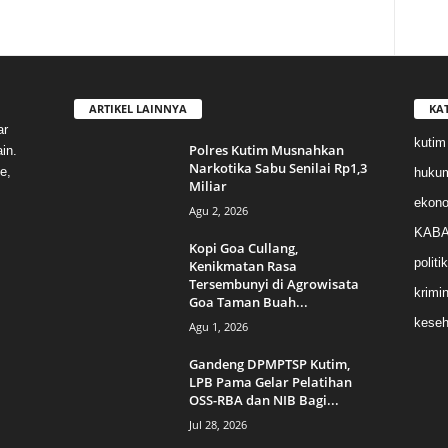
ARTIKEL LAINNYA
KA
ar
kutim
Polres Kutim Musnahkan
in.
Narkotika Sabu Senilai Rp1,3
e,
huku
Miliar
ekon
Agu 2, 2026
KABA
Kopi Goa Cullang,
politik
Kenikmatan Rasa
Tersembunyi di Agrowisata
krimin
Goa Taman Buah...
keseh
Agu 1, 2026
Gandeng DPMPTSP Kutim,
LPB Pama Gelar Pelatihan
OSS-RBA dan NIB Bagi...
Jul 28, 2026