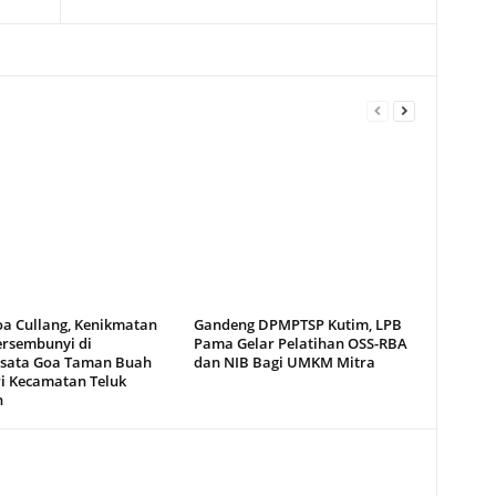
oa Cullang, Kenikmatan
Gandeng DPMPTSP Kutim, LPB
ersembunyi di
Pama Gelar Pelatihan OSS-RBA
sata Goa Taman Buah
dan NIB Bagi UMKM Mitra
i Kecamatan Teluk
n