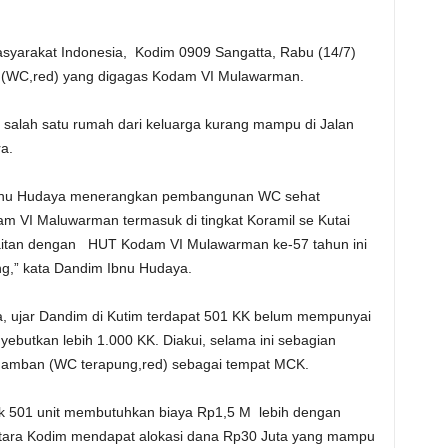
syarakat Indonesia, Kodim 0909 Sangatta, Rabu (14/7)
(WC,red) yang digagas Kodam VI Mulawarman.
salah satu rumah dari keluarga kurang mampu di Jalan
a.
) Ibnu Hudaya menerangkan pembangunan WC sehat
dam VI Maluwarman termasuk di tingkat Koramil se Kutai
itan dengan HUT Kodam VI Mulawarman ke-57 tahun ini
ng,” kata Dandim Ibnu Hudaya.
, ujar Dandim di Kutim terdapat 501 KK belum mempunyai
butkan lebih 1.000 KK. Diakui, selama ini sebagian
amban (WC terapung,red) sebagai tempat MCK.
 501 unit membutuhkan biaya Rp1,5 M lebih dengan
entara Kodim mendapat alokasi dana Rp30 Juta yang mampu