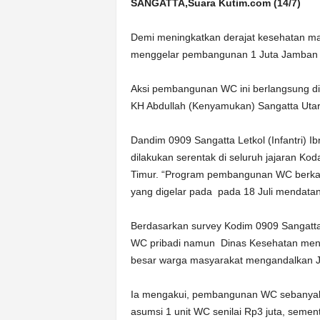
k
SANGATTA,Suara Kutim.com (14/7)
u
r
Demi meningkatkan derajat kesehatan ma
a
menggelar pembangunan 1 Juta Jamban 
t
Aksi pembangunan WC ini berlangsung di 
KH Abdullah (Kenyamukan) Sangatta Utar
Dandim 0909 Sangatta Letkol (Infantri
dilakukan serentak di seluruh jajaran Ko
Timur. “Program pembangunan WC berka
yang digelar pada pada 18 Juli mendata
Berdasarkan survey Kodim 0909 Sangatta
WC pribadi namun Dinas Kesehatan menye
besar warga masyarakat mengandalkan J
Ia mengakui, pembangunan WC sebanyak
asumsi 1 unit WC senilai Rp3 juta, sem