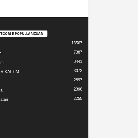
TEGORI E POPULLARIZUAR
13567
7387
m
3441
omi
3073
R KALTIM
2897
2398
al
2255
atan