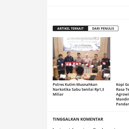
ARTIKEL TERKAIT
DARI PENULIS
Polres Kutim Musnahkan
Kopi G
Narkotika Sabu Senilai Rp1,3
Rasa T
Miliar
Agrowi
Mandir
Panda
TINGGALKAN KOMENTAR