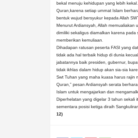
bekal menuju kehidupan yang lebih kekal. 
Quran,karena setiap ummat Islam berhar
bentuk wujud bersyukur kepada Allah SWT,
Menurut Ardiansyah, Allah memualiakan 
dimiliki sekaligus diamalkan karena pad
memberikan kemuliaan.
Dihadapan ratusan peserta FASI yang da
tidak ada hal terbaik hidup di dunia kecu
jabatannya baik presiden, gubernur, bupat
tidak ikhlas dalam hidup akan sia-sia kar
Swt Tuhan yang maha kuasa harus rajin
Quran,” pesan Ardiansyah serata berhar
Islam untuk mengajarkan dan mengamalk
Diperhelatan yang digelar 3 tahun sekali 
sementara posisi ketiga diraih Sangkuli
12)