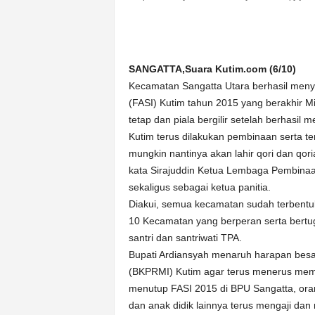
n
&
A
k
SANGATTA,Suara Kutim.com (6/10)
u
Kecamatan Sangatta Utara berhasil menya
r
a
(FASI) Kutim tahun 2015 yang berakhir Mi
t
tetap dan piala bergilir setelah berhasil
Kutim terus dilakukan pembinaan serta t
mungkin nantinya akan lahir qori dan qo
kata Sirajuddin Ketua Lembaga Pembinaa
sekaligus sebagai ketua panitia.
Diakui, semua kecamatan sudah terbent
10 Kecamatan yang berperan serta bert
santri dan santriwati TPA.
Bupati Ardiansyah menaruh harapan bes
(BKPRMI) Kutim agar terus menerus mem
menutup FASI 2015 di BPU Sangatta, ora
dan anak didik lainnya terus mengaji da