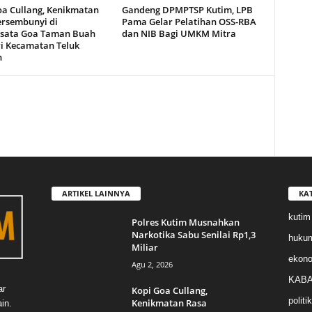
oa Cullang, Kenikmatan
Gandeng DPMPTSP Kutim, LPB
ersembunyi di
Pama Gelar Pelatihan OSS-RBA
sata Goa Taman Buah
dan NIB Bagi UMKM Mitra
i Kecamatan Teluk
n
ARTIKEL LAINNYA
KA
kutim
Polres Kutim Musnahkan
Narkotika Sabu Senilai Rp1,3
huku
Miliar
ekon
Agu 2, 2026
KABA
ar
Kopi Goa Cullang,
politik
Kenikmatan Rasa
in.