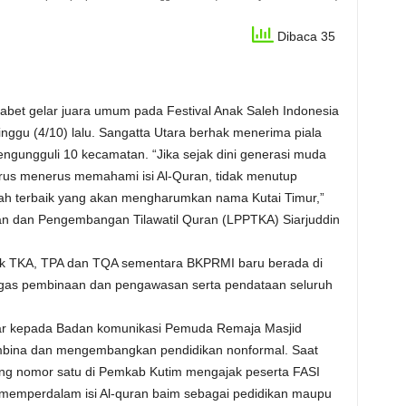
Dibaca 35
bet gelar juara umum pada Festival Anak Saleh Indonesia
nggu (4/10) lalu. Sangatta Utara berhak menerima piala
 mengungguli 10 kecamatan. “Jika sejak dini generasi muda
erus menerus memahami isi Al-Quran, tidak menutup
riah terbaik yang akan mengharumkan nama Kutai Timur,”
n dan Pengembangan Tilawatil Quran (LPPTKA) Siarjuddin
uk TKA, TPA dan TQA sementara BKPRMI baru berada di
ugas pembinaan dan pengawasan serta pendataan seluruh
ar kepada Badan komunikasi Pemuda Remaja Masjid
bina dan mengembangkan pendidikan nonformal. Saat
ng nomor satu di Pemkab Kutim mengajak peserta FASI
n memperdalam isi Al-quran baim sebagai pedidikan maupu