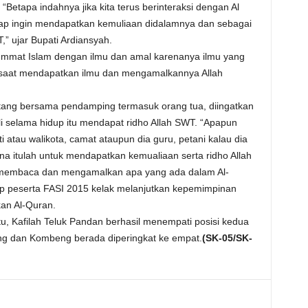
“Betapa indahnya jika kita terus berinteraksi dengan Al
ap ingin mendapatkan kemuliaan didalamnya dan sebagai
” ujar Bupati Ardiansyah.
ummat Islam dengan ilmu dan amal karenanya ilmu yang
a saat mendapatkan ilmu dan mengamalkannya Allah
tang bersama pendamping termasuk orang tua, diingatkan
ali selama hidup itu mendapat ridho Allah SWT. “Apapun
i atau walikota, camat ataupun dia guru, petani kalau dia
ena itulah untuk mendapatkan kemualiaan serta ridho Allah
 membaca dan mengamalkan apa yang ada dalam Al-
ap peserta FASI 2015 kelak melanjutkan kepemimpinan
an Al-Quran.
itu, Kafilah Teluk Pandan berhasil menempati posisi kedua
rang dan Kombeng berada diperingkat ke empat.
(SK-05/SK-