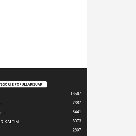
TEGORI E POPULLARIZUAR
13567
7387
m
3441
omi
3073
R KALTIM
2897