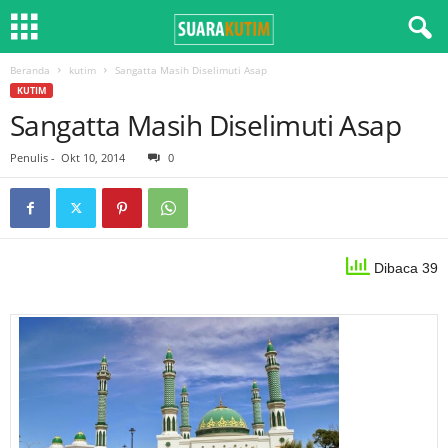
Beranda
kutim
Sangatta Masih Diselimuti Asap
KUTIM
Sangatta Masih Diselimuti Asap
Penulis
-
Okt 10, 2014
0
Dibaca 39