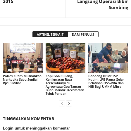
2015
Langsung Operasi Bibir
Sumbing
ARTIKEL TERKAIT
DARI PENULIS
Polres Kutim Musnahkan
Kopi Goa Cullang,
Gandeng DPMPTSP
Narkotika Sabu Senilai
Kenikmatan Rasa
Kutim, LPB Pama Gelar
Rp1,3 Miliar
Tersembunyi di
Pelatihan OSS-RBA dan
Agrowisata Goa Taman
NIB Bagi UMKM Mitra
Buah Mandiri Kecamatan
Teluk Pandan
TINGGALKAN KOMENTAR
Login untuk meninggalkan komentar