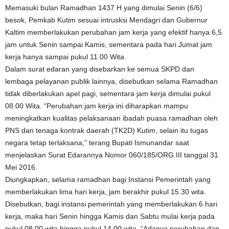
Memasuki bulan Ramadhan 1437 H yang dimulai Senin (6/6)
besok, Pemkab Kutim sesuai intrusksi Mendagri dan Gubernur
Kaltim memberlakukan perubahan jam kerja yang efektif hanya 6,5
jam untuk Senin sampai Kamis, sementara pada hari Jumat jam
kerja hanya sampai pukul 11.00 Wita.
Dalam surat edaran yang disebarkan ke semua SKPD dan
lembaga pelayanan publik lainnya, disebutkan selama Ramadhan
tidak diberlakukan apel pagi, sementara jam kerja dimulai pukul
08.00 Wita. “Perubahan jam kerja ini diharapkan mampu
meningkatkan kualitas pelaksanaan ibadah puasa ramadhan oleh
PNS dan tenaga kontrak daerah (TK2D) Kutim, selain itu tugas
negara tetap terlaksana,” terang Bupati Ismunandar saat
menjelaskan Surat Edarannya Nomor 060/185/ORG.III tanggal 31
Mei 2016.
Diungkapkan, selama ramadhan bagi Instansi Pemerintah yang
memberlakukan lima hari kerja, jam berakhir pukul 15.30 wita.
Disebutkan, bagi instansi pemerintah yang memberlakukan 6 hari
kerja, maka hari Senin hingga Kamis dan Sabtu mulai kerja pada
pukul 08.00 wita hingga pukul 14.00 wita. “Adanya perubahan dan