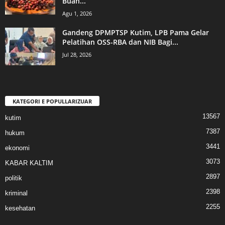
Buah...
Agu 1, 2026
Gandeng DPMPTSP Kutim, LPB Pama Gelar
Pelatihan OSS-RBA dan NIB Bagi...
Jul 28, 2026
KATEGORI E POPULLARIZUAR
13567
kutim
7387
hukum
3441
ekonomi
3073
KABAR KALTIM
2897
politik
2398
kriminal
2255
kesehatan