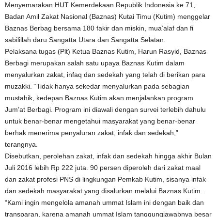
Menyemarakan HUT Kemerdekaan Republik Indonesia ke 71,
Badan Amil Zakat Nasional (Baznas) Kutai Timu (Kutim) menggelar
Baznas Berbag bersama 180 fakir dan miskin, mua’alaf dan fi
sabilillah daru Sangatta Utara dan Sangatta Selatan.
Pelaksana tugas (Plt) Ketua Baznas Kutim, Harun Rasyid, Baznas
Berbagi merupakan salah satu upaya Baznas Kutim dalam
menyalurkan zakat, infaq dan sedekah yang telah di berikan para
muzakki. “Tidak hanya sekedar menyalurkan pada sebagian
mustahik, kedepan Baznas Kutim akan menjalankan program
Jum’at Berbagi. Program ini diawali dengan survei terlebih dahulu
untuk benar-benar mengetahui masyarakat yang benar-benar
berhak menerima penyaluran zakat, infak dan sedekah,”
terangnya.
Disebutkan, perolehan zakat, infak dan sedekah hingga akhir Bulan
Juli 2016 lebih Rp 222 juta. 90 persen diperoleh dari zakat maal
dan zakat profesi PNS di lingkungan Pemkab Kutim, sisanya infak
dan sedekah masyarakat yang disalurkan melalui Baznas Kutim.
“Kami ingin mengelola amanah ummat Islam ini dengan baik dan
transparan, karena amanah ummat Islam tanggungjawabnya besar