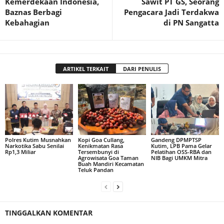
Kemerdekaan Indonesia,
Sawit PT GS, Seorang
Baznas Berbagi
Pengacara Jadi Terdakwa
Kebahagian
di PN Sangatta
ARTIKEL TERKAIT
DARI PENULIS
Polres Kutim Musnahkan
Kopi Goa Cullang,
Gandeng DPMPTSP
Narkotika Sabu Senilai
Kenikmatan Rasa
Kutim, LPB Pama Gelar
Rp1,3 Miliar
Tersembunyi di
Pelatihan OSS-RBA dan
Agrowisata Goa Taman
NIB Bagi UMKM Mitra
Buah Mandiri Kecamatan
Teluk Pandan
TINGGALKAN KOMENTAR