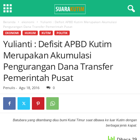
Beranda
ekonomi
Yulianti : Defisit APBD Kutim Merupakan Akumulasi
Pengurangan Dana Transfer Pemerintah Pusat
EKONOMI
HUKUM
KUTIM
POLITIK
Yulianti : Defisit APBD Kutim
Merupakan Akumulasi
Pengurangan Dana Transfer
Pemerintah Pusat
Penulis
-
Agu 18, 2016
0
Batubara yang ditambang diuu bumi Kutai Timur saat dibawa ke luar Kutim dengan
berbagai jenis kapal.
Dibaca 29