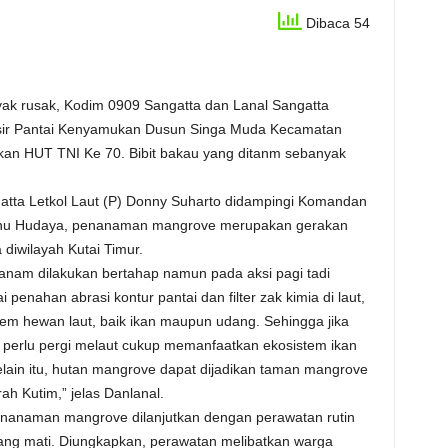
Dibaca 54
nyak rusak, Kodim 0909 Sangatta dan Lanal Sangatta
sir Pantai Kenyamukan Dusun Singa Muda Kecamatan
kan HUT TNI Ke 70. Bibit bakau yang ditanm sebanyak
tta Letkol Laut (P) Donny Suharto didampingi Komandan
Ibnu Hudaya, penanaman mangrove merupakan gerakan
 diwilayah Kutai Timur.
tanam dilakukan bertahap namun pada aksi pagi tadi
 penahan abrasi kontur pantai dan filter zak kimia di laut,
em hewan laut, baik ikan maupun udang. Sehingga jika
 perlu pergi melaut cukup memanfaatkan ekosistem ikan
elain itu, hutan mangrove dapat dijadikan taman mangrove
ah Kutim,” jelas Danlanal.
nanaman mangrove dilanjutkan dengan perawatan rutin
 yang mati. Diungkapkan, perawatan melibatkan warga