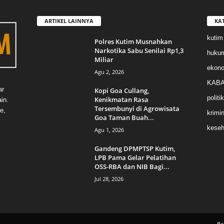
ARTIKEL LAINNYA
KA
kutim
Polres Kutim Musnahkan
Narkotika Sabu Senilai Rp1,3
huku
Miliar
ekon
Agu 2, 2026
KABA
ar
Kopi Goa Cullang,
politik
Kenikmatan Rasa
in.
Tersembunyi di Agrowisata
e,
krimin
Goa Taman Buah...
keseh
Agu 1, 2026
Gandeng DPMPTSP Kutim,
LPB Pama Gelar Pelatihan
OSS-RBA dan NIB Bagi...
Jul 28, 2026
Be