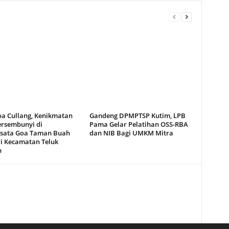
oa Cullang, Kenikmatan
Gandeng DPMPTSP Kutim, LPB
ersembunyi di
Pama Gelar Pelatihan OSS-RBA
sata Goa Taman Buah
dan NIB Bagi UMKM Mitra
i Kecamatan Teluk
n