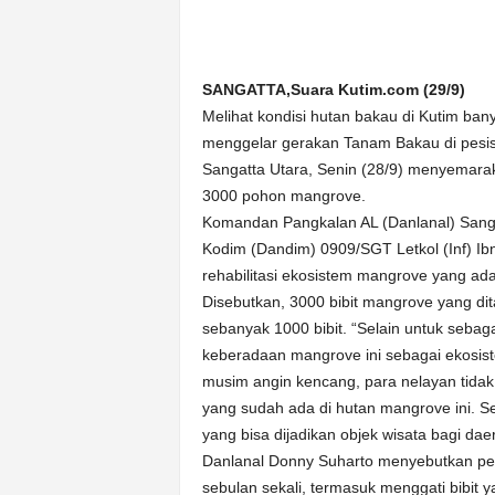
n
&
A
SANGATTA,Suara Kutim.com (29/9)
k
u
Melihat kondisi hutan bakau di Kutim ba
r
menggelar gerakan Tanam Bakau di pesi
a
Sangatta Utara, Senin (28/9) menyemara
t
3000 pohon mangrove.
Komandan Pangkalan AL (Danlanal) Sanga
Kodim (Dandim) 0909/SGT Letkol (Inf) 
rehabilitasi ekosistem mangrove yang ada
Disebutkan, 3000 bibit mangrove yang di
sebanyak 1000 bibit. “Selain untuk sebagai
keberadaan mangrove ini sebagai ekosist
musim angin kencang, para nelayan tidak
yang sudah ada di hutan mangrove ini. S
yang bisa dijadikan objek wisata bagi daer
Danlanal Donny Suharto menyebutkan pe
sebulan sekali, termasuk menggati bibit