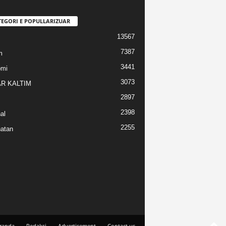
TEGORI E POPULLARIZUAR
13567
7387
m
3441
omi
3073
R KALTIM
2897
2398
al
2255
atan
randa
Redaksi
Advertisement
Contact us