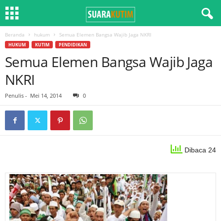
Beranda
hukum
Semua Elemen Bangsa Wajib Jaga NKRI
HUKUM
KUTIM
PENDIDIKAN
Semua Elemen Bangsa Wajib Jaga
NKRI
Penulis
-
Mei 14, 2014
0
Dibaca 24