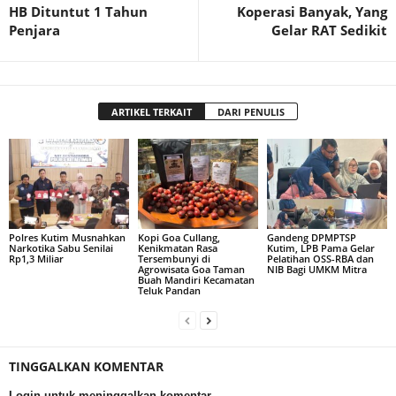
HB Dituntut 1 Tahun
Koperasi Banyak, Yang
Penjara
Gelar RAT Sedikit
ARTIKEL TERKAIT
DARI PENULIS
Polres Kutim Musnahkan
Kopi Goa Cullang,
Gandeng DPMPTSP
Narkotika Sabu Senilai
Kenikmatan Rasa
Kutim, LPB Pama Gelar
Rp1,3 Miliar
Tersembunyi di
Pelatihan OSS-RBA dan
Agrowisata Goa Taman
NIB Bagi UMKM Mitra
Buah Mandiri Kecamatan
Teluk Pandan
TINGGALKAN KOMENTAR
Login untuk meninggalkan komentar