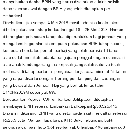
menyebutkan danba BPIH yang harus disetorkan adalah selisih
dana setoran awal dengan BPIH yang telah ditetapkan per
embarkasi.
Disebutkan, jika sampai 4 Mei 2018 masih ada sisa kuota, akan
dibuka pelunasan tahap kedua tanggal 16 – 25 Mei 2018. Namun,
diterangkan pelunasan tahap dua diperuntukkan bagi jemaah yang
mengalami kegagalan sistem pada pelunasan BPIH tahap kesatu,
kemudian berstatus pernah berhaji yang telah berusia 18 tahun
atau sudah menikah, adabta pengajuan penggabungan suami/istri
atau anak kandung/orang tua terpisah yang salah satunya telah
melunasi di tahap pertama, pengajuan lanjut usia minimal 75 tahun
yang dapat disertai dengan 1 orang pendamping dan cadangan
yang berasal dari Jemaah Haji yang berhak lunas tahun
1440H/2019M sebanyak 5%.
Berdasarkan Kepres, CJH embarkasi Balikpapan ditetapkan
membayar BPIH sebesar Embarkasi BalikpapanRp38.525.445.
Biaya ini, dikurangi BPIH yang disetor pada saat mendaftar sebesar
Rp25,5 Juta. “Jangan lupa bawa KTP, Buku Tabungan, bukti
setoran awal, pas fhoto 3X4 sewbanyak 6 lembar, 4X6 sebanyak 3