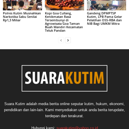
Polres Kutim Musnahkan
Kopi Goa Cullang,
Gandeng DPMPTSP
Narkotika Sabu Senilai
Kenikmatan Rasa
Kutim, LPB Pama Gelar
Rp1,3 Miliar
Tersembunyi di
Pelatihan OSS-RBA dan
Agrowisata Goa Taman
NIB Bagi UMKM Mitra
Buah Mandiri Kecamatan
Teluk Pandan
Suara Kutim adalah media berita online seputar kutim, hukum, ekonomi,
pendidikan dan lain-lain. Kami menyediakan untuk anda berita terupdate,
terdepan dan terakurat.
Hubungi kami:
suarakutim@yahoo.co.id