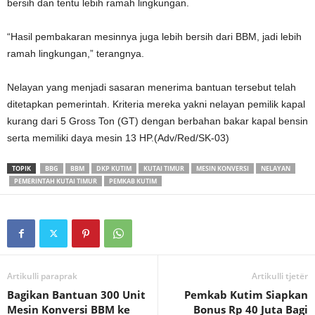
bersih dan tentu lebih ramah lingkungan.
“Hasil pembakaran mesinnya juga lebih bersih dari BBM, jadi lebih
ramah lingkungan,” terangnya.
Nelayan yang menjadi sasaran menerima bantuan tersebut telah
ditetapkan pemerintah. Kriteria mereka yakni nelayan pemilik kapal
kurang dari 5 Gross Ton (GT) dengan berbahan bakar kapal bensin
serta memiliki daya mesin 13 HP.(Adv/Red/SK-03)
TOPIK
BBG
BBM
DKP KUTIM
KUTAI TIMUR
MESIN KONVERSI
NELAYAN
PEMERINTAH KUTAI TIMUR
PEMKAB KUTIM
Artikulli paraprak
Artikulli tjetër
Bagikan Bantuan 300 Unit
Pemkab Kutim Siapkan
Mesin Konversi BBM ke
Bonus Rp 40 Juta Bagi