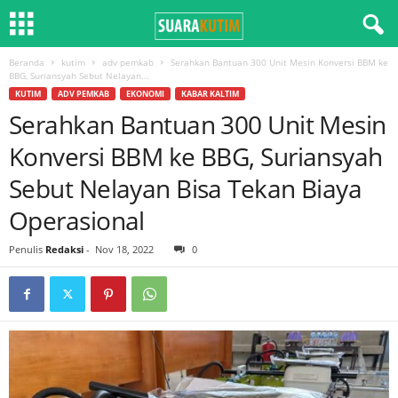
Beranda
kutim
adv pemkab
Serahkan Bantuan 300 Unit Mesin Konversi BBM ke
BBG, Suriansyah Sebut Nelayan...
KUTIM
ADV PEMKAB
EKONOMI
KABAR KALTIM
Serahkan Bantuan 300 Unit Mesin
Konversi BBM ke BBG, Suriansyah
Sebut Nelayan Bisa Tekan Biaya
Operasional
Penulis
Redaksi
-
Nov 18, 2022
0