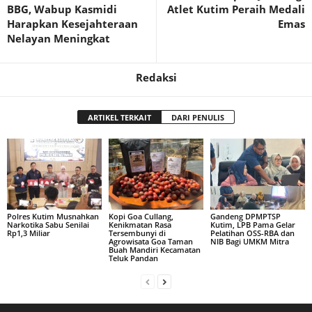
BBG, Wabup Kasmidi
Atlet Kutim Peraih Medali
Harapkan Kesejahteraan
Emas
Nelayan Meningkat
Redaksi
ARTIKEL TERKAIT
DARI PENULIS
Polres Kutim Musnahkan
Kopi Goa Cullang,
Gandeng DPMPTSP
Narkotika Sabu Senilai
Kenikmatan Rasa
Kutim, LPB Pama Gelar
Rp1,3 Miliar
Tersembunyi di
Pelatihan OSS-RBA dan
Agrowisata Goa Taman
NIB Bagi UMKM Mitra
Buah Mandiri Kecamatan
Teluk Pandan