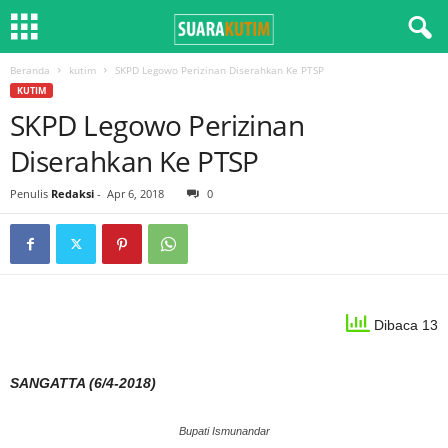
Beranda
kutim
SKPD Legowo Perizinan Diserahkan Ke PTSP
KUTIM
SKPD Legowo Perizinan
Diserahkan Ke PTSP
Penulis
Redaksi
-
Apr 6, 2018
0
Dibaca 13
SANGATTA (6/4-2018)
Bupati Ismunandar