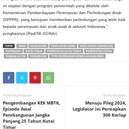
ini sejalan dengan program pemerintah yang dikelola oleh
Kementerian Pemberdayaan Perempuan dan Perlindungan Anak
(KPPPA), yang bertujuan memberikan perlindungan yang lebih baik
kepada perempuan dan anak-anak di seluruh Indonesia,”
pungkasnya.(Red/SK-02/Adv)
TOPIK
ANAK
DP3A KUTIM
EKSPLOITASI ANAK
EKSPLOITASI PEREMPUAN
KEKERASAN
KUTAI TIMUR
PEMERINTAH KUTAI TIMUR
PEMERINTAH KUTIM
PEMKAB KUTIM
PEREMPUAN
STOP KEKERASANPEREMPUAN DAN ANAK
Artikulli paraprak
Artikulli tjetër
Pengembangan KEK MBTK,
Menuju Pileg 2024,
Episode Awal
Legislator ini Persiapkan
Pembangunan Jangka
300 Korlap
Panjang 25 Tahun Kutai
Timur