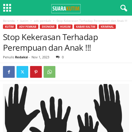
Beranda
kutim
adv pemkab
Stop Kekerasan Terhadap Perempuan dan Anak !!!
KUTIM
ADV PEMKAB
EKONOMI
HUKUM
KABAR KALTIM
KRIMINAL
Stop Kekerasan Terhadap
Perempuan dan Anak !!!
Penulis
Redaksi
-
Nov 1, 2023
0