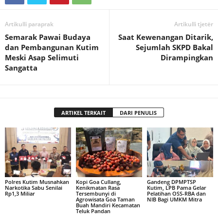
Artikulli paraprak
Artikulli tjetër
Semarak Pawai Budaya
Saat Kewenangan Ditarik,
dan Pembangunan Kutim
Sejumlah SKPD Bakal
Meski Asap Selimuti
Dirampingkan
Sangatta
ARTIKEL TERKAIT
DARI PENULIS
Polres Kutim Musnahkan
Kopi Goa Cullang,
Gandeng DPMPTSP
Narkotika Sabu Senilai
Kenikmatan Rasa
Kutim, LPB Pama Gelar
Rp1,3 Miliar
Tersembunyi di
Pelatihan OSS-RBA dan
Agrowisata Goa Taman
NIB Bagi UMKM Mitra
Buah Mandiri Kecamatan
Teluk Pandan