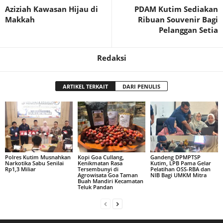
Aziziah Kawasan Hijau di
PDAM Kutim Sediakan
Makkah
Ribuan Souvenir Bagi
Pelanggan Setia
Redaksi
ARTIKEL TERKAIT
DARI PENULIS
Polres Kutim Musnahkan
Kopi Goa Cullang,
Gandeng DPMPTSP
Narkotika Sabu Senilai
Kenikmatan Rasa
Kutim, LPB Pama Gelar
Rp1,3 Miliar
Tersembunyi di
Pelatihan OSS-RBA dan
Agrowisata Goa Taman
NIB Bagi UMKM Mitra
Buah Mandiri Kecamatan
Teluk Pandan