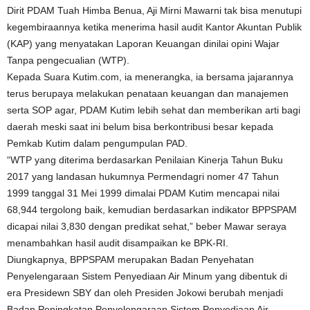
Dirit PDAM Tuah Himba Benua, Aji Mirni Mawarni tak bisa menutupi
kegembiraannya ketika menerima hasil audit Kantor Akuntan Publik
(KAP) yang menyatakan Laporan Keuangan dinilai opini Wajar
Tanpa pengecualian (WTP).
Kepada Suara Kutim.com, ia menerangka, ia bersama jajarannya
terus berupaya melakukan penataan keuangan dan manajemen
serta SOP agar, PDAM Kutim lebih sehat dan memberikan arti bagi
daerah meski saat ini belum bisa berkontribusi besar kepada
Pemkab Kutim dalam pengumpulan PAD.
“WTP yang diterima berdasarkan Penilaian Kinerja Tahun Buku
2017 yang landasan hukumnya Permendagri nomer 47 Tahun
1999 tanggal 31 Mei 1999 dimalai PDAM Kutim mencapai nilai
68,944 tergolong baik, kemudian berdasarkan indikator BPPSPAM
dicapai nilai 3,830 dengan predikat sehat,” beber Mawar seraya
menambahkan hasil audit disampaikan ke BPK-RI.
Diungkapnya, BPPSPAM merupakan Badan Penyehatan
Penyelengaraan Sistem Penyediaan Air Minum yang dibentuk di
era Presidewn SBY dan oleh Presiden Jokowi berubah menjadi
Badan Peningkatan Penyelengaraan Sistem Penyediaan Air