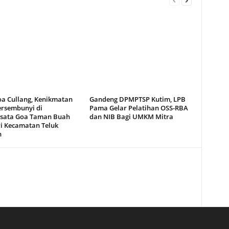
oa Cullang, Kenikmatan
Gandeng DPMPTSP Kutim, LPB
ersembunyi di
Pama Gelar Pelatihan OSS-RBA
sata Goa Taman Buah
dan NIB Bagi UMKM Mitra
i Kecamatan Teluk
n