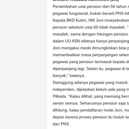
k
Penambahan usia pensiun dari 56 tahun m
u
r
pegawai fungsional, bukan berarti PNS tid
a
Kepala BKD Kutim, HM Joni mneyebutkan 
t
pensiun sebelum usia 60 tidak masalah. 
masalah, sama dengan hitungan pensiun 
dalam UU ASN sifatnya hanya perpanjanga
Joni mengakui meski dimungkinkan bisa p
memanfaatkan masa perpanjangan selam
pegawai yang pensiun termasuk kepala di
diperpanjang lagi. Selain itu, pegawai di
banyak,” katanya.
Disinggung adanya pegawai yang masuk bu
independen, dijelaskan belum ada yang 
Pilkada. “Kalau dilihat, yang memang bern
senior semua. Seharusnya pensiun saja ta
dihitung, kalau pendaftaran mulai Juni, m
depan karena proses pensiun itu butuh w
dari PNS.