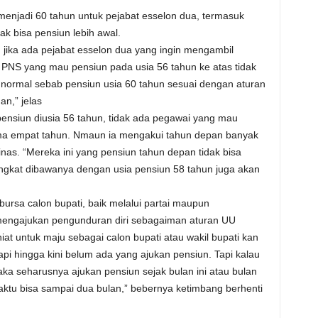
enjadi 60 tahun untuk pejabat esselon dua, termasuk
ak bisa pensiun lebih awal.
jika ada pejabat esselon dua yang ingin mengambil
“ PNS yang mau pensiun pada usia 56 tahun ke atas tidak
normal sebab pensiun usia 60 tahun sesuai dengan aturan
n,” jelas
ensiun diusia 56 tahun, tidak ada pegawai yang mau
a empat tahun. Nmaun ia mengakui tahun depan banyak
nas. “Mereka ini yang pensiun tahun depan tidak bisa
 tingkat dibawanya dengan usia pensiun 58 tahun juga akan
rsa calon bupati, baik melalui partai maupun
mengajukan pengunduran diri sebagaiman aturan UU
iat untuk maju sebagai calon bupati atau wakil bupati kan
pi hingga kini belum ada yang ajukan pensiun. Tapi kalau
aka seharusnya ajukan pensiun sejak bulan ini atau bulan
aktu bisa sampai dua bulan,” bebernya ketimbang berhenti