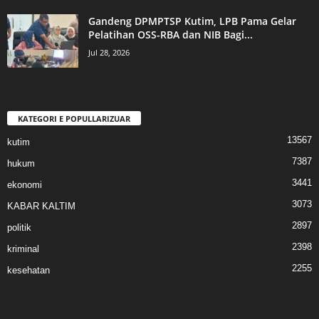
Gandeng DPMPTSP Kutim, LPB Pama Gelar
Pelatihan OSS-RBA dan NIB Bagi...
Jul 28, 2026
KATEGORI E POPULLARIZUAR
13567
kutim
7387
hukum
3441
ekonomi
3073
KABAR KALTIM
2897
politik
2398
kriminal
2255
kesehatan