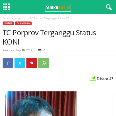
Beranda
kutim
TC Porprov Terganggu Status KONI
KUTIM
OLAHRAGA
TC Porprov Terganggu Status
KONI
Penulis
-
Sep 18, 2014
0
Dibaca 47