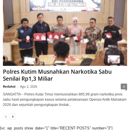
Polres Kutim Musnahkan Narkotika Sabu
Senilai Rp1,3 Miliar
Redaksi
-
Agu 2, 2026
0
SANGATTA – Polres Kutai Timur memusnahkan 885,99 gram narkotika jenis
sabu hasil pengungkapan kasus selama pelaksanaan Operasi Antik Mahakam
2026 dan sejumlah pengungkapan tindak...
[vc_wp_posts show_date=”1″ title=”RECENT POSTS” number=”3″]