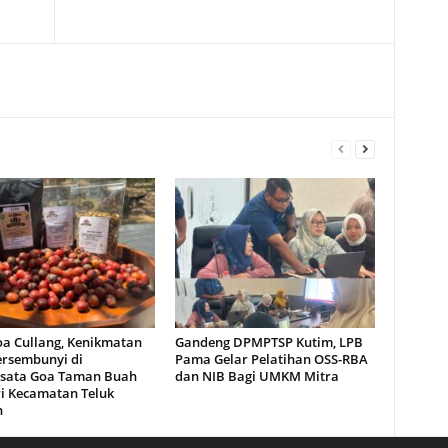
oa Cullang, Kenikmatan
Gandeng DPMPTSP Kutim, LPB
ersembunyi di
Pama Gelar Pelatihan OSS-RBA
sata Goa Taman Buah
dan NIB Bagi UMKM Mitra
i Kecamatan Teluk
n