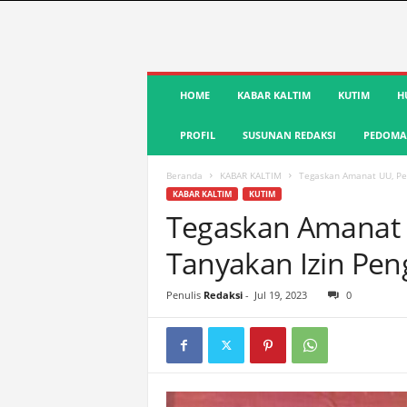
S
HOME
KABAR KALTIM
KUTIM
H
u
a
PROFIL
SUSUNAN REDAKSI
PEDOMAN
r
a
K
Beranda
KABAR KALTIM
Tegaskan Amanat UU, Pe
u
KABAR KALTIM
KUTIM
t
Tegaskan Amanat
i
Tanyakan Izin Pen
m
|
T
Penulis
Redaksi
-
Jul 19, 2023
0
e
r
d
e
p
a