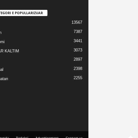
TEGORI E POPULLARIZUAR
13567
7387
m
3441
omi
3073
R KALTIM
2897
2398
al
2255
atan
randa
Redaksi
Advertisement
Contact us