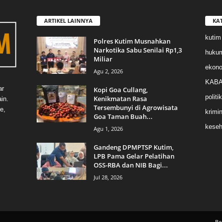
ARTIKEL LAINNYA
KA
kutim
Polres Kutim Musnahkan
Narkotika Sabu Senilai Rp1,3
huku
Miliar
ekon
Agu 2, 2026
KABA
ar
Kopi Goa Cullang,
politik
Kenikmatan Rasa
in.
Tersembunyi di Agrowisata
e,
krimin
Goa Taman Buah...
keseh
Agu 1, 2026
Gandeng DPMPTSP Kutim,
LPB Pama Gelar Pelatihan
OSS-RBA dan NIB Bagi...
Jul 28, 2026
Be