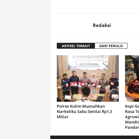
Redaksi
ARTIKEL TERKAIT
DARI PENULIS
Polres Kutim Musnahkan
Kopi G
Narkotika Sabu Senilai Rp1,3
Rasa T
Miliar
Agrowi
Mandir
Panda