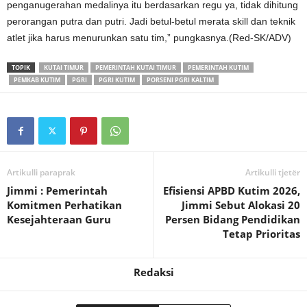
penganugerahan medalinya itu berdasarkan regu ya, tidak dihitung
perorangan putra dan putri. Jadi betul-betul merata skill dan teknik
atlet jika harus menurunkan satu tim,” pungkasnya.(Red-SK/ADV)
TOPIK
KUTAI TIMUR
PEMERINTAH KUTAI TIMUR
PEMERINTAH KUTIM
PEMKAB KUTIM
PGRI
PGRI KUTIM
PORSENI PGRI KALTIM
Artikulli paraprak
Artikulli tjetër
Jimmi : Pemerintah
Efisiensi APBD Kutim 2026,
Komitmen Perhatikan
Jimmi Sebut Alokasi 20
Kesejahteraan Guru
Persen Bidang Pendidikan
Tetap Prioritas
Redaksi