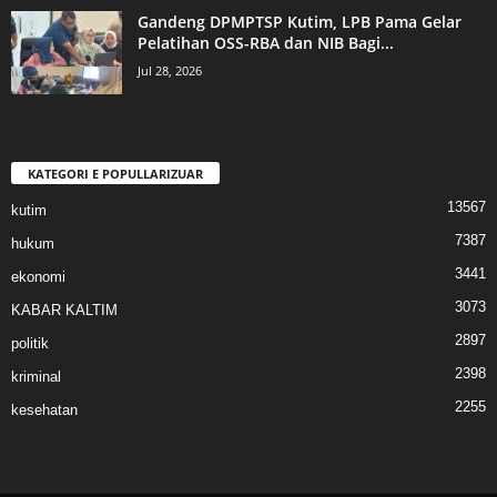
Gandeng DPMPTSP Kutim, LPB Pama Gelar
Pelatihan OSS-RBA dan NIB Bagi...
Jul 28, 2026
KATEGORI E POPULLARIZUAR
13567
kutim
7387
hukum
3441
ekonomi
3073
KABAR KALTIM
2897
politik
2398
kriminal
2255
kesehatan