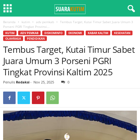
Beranda
kutim
adv pemkab
Tembus Target, Kutai Timur Sabet Juara Umum 3
Porseni PGRI Tingkat Provinsi...
KUTIM
ADV PEMKAB
DISKOMINFO
EKONOMI
KABAR KALTIM
KESEHATAN
OLAHRAGA
PENDIDIKAN
Tembus Target, Kutai Timur Sabet
Juara Umum 3 Porseni PGRI
Tingkat Provinsi Kaltim 2025
Penulis
Redaksi
-
Nov 25, 2025
0