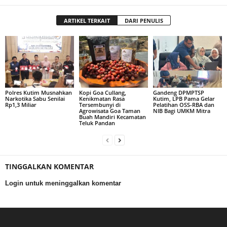
ARTIKEL TERKAIT
DARI PENULIS
Polres Kutim Musnahkan
Kopi Goa Cullang,
Gandeng DPMPTSP
Narkotika Sabu Senilai
Kenikmatan Rasa
Kutim, LPB Pama Gelar
Rp1,3 Miliar
Tersembunyi di
Pelatihan OSS-RBA dan
Agrowisata Goa Taman
NIB Bagi UMKM Mitra
Buah Mandiri Kecamatan
Teluk Pandan
TINGGALKAN KOMENTAR
Login untuk meninggalkan komentar