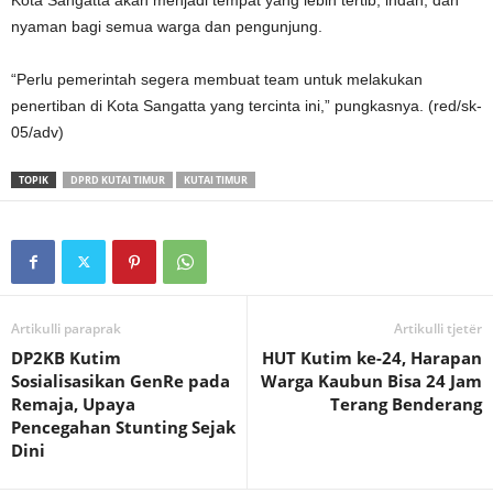
Kota Sangatta akan menjadi tempat yang lebih tertib, indah, dan
nyaman bagi semua warga dan pengunjung.
“Perlu pemerintah segera membuat team untuk melakukan
penertiban di Kota Sangatta yang tercinta ini,” pungkasnya. (red/sk-
05/adv)
TOPIK
DPRD KUTAI TIMUR
KUTAI TIMUR
Artikulli paraprak
Artikulli tjetër
DP2KB Kutim
HUT Kutim ke-24, Harapan
Sosialisasikan GenRe pada
Warga Kaubun Bisa 24 Jam
Remaja, Upaya
Terang Benderang
Pencegahan Stunting Sejak
Dini