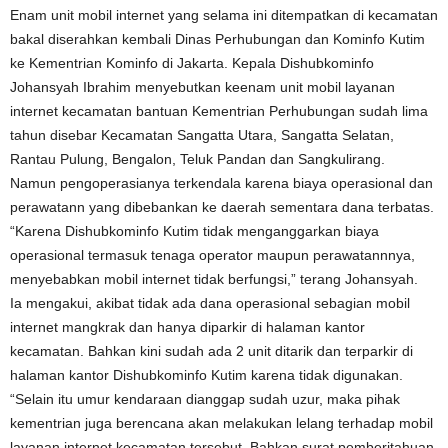
Enam unit mobil internet yang selama ini ditempatkan di kecamatan
bakal diserahkan kembali Dinas Perhubungan dan Kominfo Kutim
ke Kementrian Kominfo di Jakarta. Kepala Dishubkominfo
Johansyah Ibrahim menyebutkan keenam unit mobil layanan
internet kecamatan bantuan Kementrian Perhubungan sudah lima
tahun disebar Kecamatan Sangatta Utara, Sangatta Selatan,
Rantau Pulung, Bengalon, Teluk Pandan dan Sangkulirang.
Namun pengoperasianya terkendala karena biaya operasional dan
perawatann yang dibebankan ke daerah sementara dana terbatas.
“Karena Dishubkominfo Kutim tidak menganggarkan biaya
operasional termasuk tenaga operator maupun perawatannnya,
menyebabkan mobil internet tidak berfungsi,” terang Johansyah.
Ia mengakui, akibat tidak ada dana operasional sebagian mobil
internet mangkrak dan hanya diparkir di halaman kantor
kecamatan. Bahkan kini sudah ada 2 unit ditarik dan terparkir di
halaman kantor Dishubkominfo Kutim karena tidak digunakan.
“Selain itu umur kendaraan dianggap sudah uzur, maka pihak
kementrian juga berencana akan melakukan lelang terhadap mobil
layanan internet kecamatan tersebut. Bahkan surat pemberitahuan