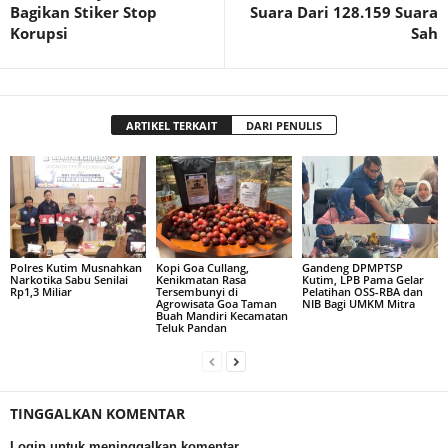
Bagikan Stiker Stop
Suara Dari 128.159 Suara
Korupsi
Sah
ARTIKEL TERKAIT
DARI PENULIS
Polres Kutim Musnahkan
Kopi Goa Cullang,
Gandeng DPMPTSP
Narkotika Sabu Senilai
Kenikmatan Rasa
Kutim, LPB Pama Gelar
Rp1,3 Miliar
Tersembunyi di
Pelatihan OSS-RBA dan
Agrowisata Goa Taman
NIB Bagi UMKM Mitra
Buah Mandiri Kecamatan
Teluk Pandan
TINGGALKAN KOMENTAR
Login untuk meninggalkan komentar