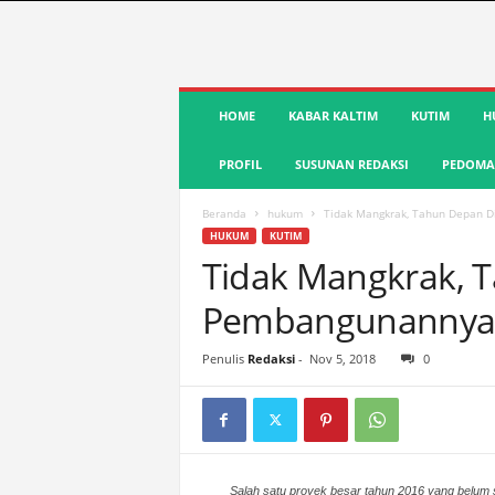
S
HOME
KABAR KALTIM
KUTIM
H
u
a
PROFIL
SUSUNAN REDAKSI
PEDOMAN
r
a
K
Beranda
hukum
Tidak Mangkrak, Tahun Depan 
u
HUKUM
KUTIM
t
Tidak Mangkrak, 
i
Pembangunanny
m
|
T
Penulis
Redaksi
-
Nov 5, 2018
0
e
r
d
e
p
a
Salah satu proyek besar tahun 2016 yang belum s