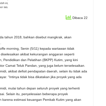
bih ini,
r lalu.
Dibaca 22
ada tahun 2018, bahkan disebut mangkrak, akan
.
coffe morning, Senin (5/11) kepada wartawan tidak
 diselesaikan akibat kekurangan anggaran seperti
Pendidikan dan Pelatihan (BKPP) Kutim, yang kini
ntor Camat Teluk Pandan, yang juga belum terselesaikan.
di, akibat defisit pendapatan daerah, selain itu tidak ada
ayar. “Intinya tidak bisa dikatakan jika proyek yang ada
idi, mulai tahun depan seluruh proyek yang terhenti
ai. Selain itu, penyelesaian beberapa proyek
 karena estimasi keuangan Pemkab Kutim yang akan