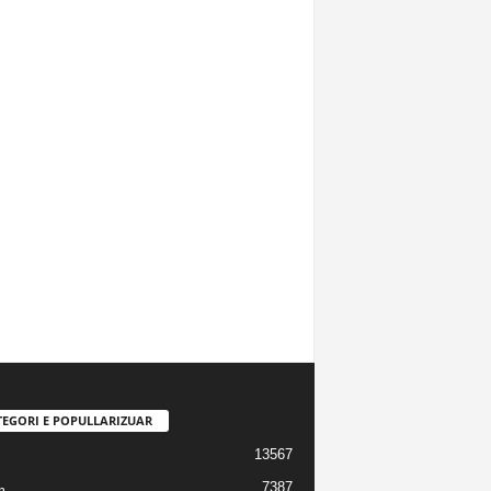
TEGORI E POPULLARIZUAR
13567
7387
m