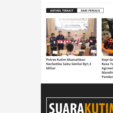
ARTIKEL TERKAIT
DARI PENULIS
Polres Kutim Musnahkan
Kopi G
Narkotika Sabu Senilai Rp1,3
Rasa T
Miliar
Agrowi
Mandir
Panda