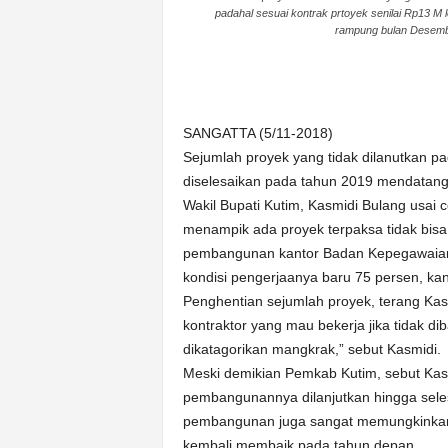
padahal sesuai kontrak prtoyek senilai Rp13 M le
n
rampung bulan Desembe
&
A
k
u
r
SANGATTA (5/11-2018)
a
Sejumlah proyek yang tidak dilanutkan p
t
diselesaikan pada tahun 2019 mendatang
Wakil Bupati Kutim, Kasmidi Bulang usai 
menampik ada proyek terpaksa tidak bisa
pembangunan kantor Badan Kepegawaian, 
kondisi pengerjaanya baru 75 persen, ka
Penghentian sejumlah proyek, terang Kasmi
kontraktor yang mau bekerja jika tidak dib
dikatagorikan mangkrak,” sebut Kasmidi.
Meski demikian Pemkab Kutim, sebut Kasm
pembangunannya dilanjutkan hingga seles
pembangunan juga sangat memungkinkan
kembali membaik pada tahun depan.