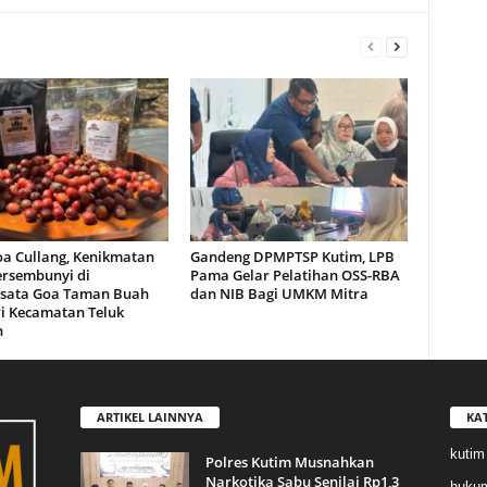
oa Cullang, Kenikmatan
Gandeng DPMPTSP Kutim, LPB
ersembunyi di
Pama Gelar Pelatihan OSS-RBA
sata Goa Taman Buah
dan NIB Bagi UMKM Mitra
i Kecamatan Teluk
n
ARTIKEL LAINNYA
KA
kutim
Polres Kutim Musnahkan
Narkotika Sabu Senilai Rp1,3
huku