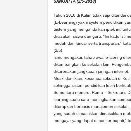
k
SANGATTA (2/5-2018)
u
r
Tahun 2018 di Kutim tidak saja ditandai d
a
(E-Learning) yakni system pendidikan yang
t
Sistem yang mengandalkan iptek ini, unt
dirasakan siswa dan guru. “Ini kado isti
mudah dan lancar serta transparan,” kat
(2/5).
Ismu mengakui, tahap awal e-laering dite
dikembangkan ke sekolah lain. Pengemban
dikarenakan jangkauan jaringan internet.
Meski demikian, kesemua sekolah di Kuti
sehingga sistem pendidikan lebih berkua
Sementara menurut Roma – Sekretaris Dik
learning suatu cara meningkatkan sumbe
diterapkan berbasis manajemen sekolah,
yang sudah dimasukkan dimasukkan melalu
mengajar yang dapat dimonitor bupati,” 