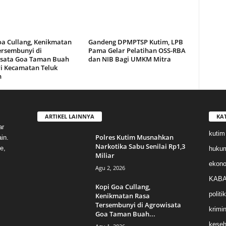
oa Cullang, Kenikmatan
Gandeng DPMPTSP Kutim, LPB
ersembunyi di
Pama Gelar Pelatihan OSS-RBA
sata Goa Taman Buah
dan NIB Bagi UMKM Mitra
i Kecamatan Teluk
n
ARTIKEL LAINNYA
KA
ar
kutim
Polres Kutim Musnahkan
in.
Narkotika Sabu Senilai Rp1,3
e,
huku
Miliar
ekon
Agu 2, 2026
KABA
Kopi Goa Cullang,
politik
Kenikmatan Rasa
Tersembunyi di Agrowisata
krimin
Goa Taman Buah...
keseh