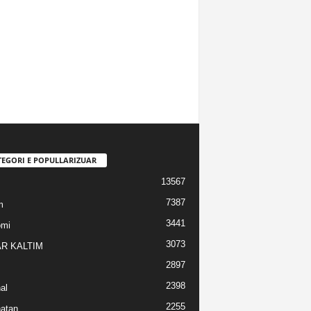
TEGORI E POPULLARIZUAR
13567
7387
m
3441
omi
3073
R KALTIM
2897
2398
al
2255
atan