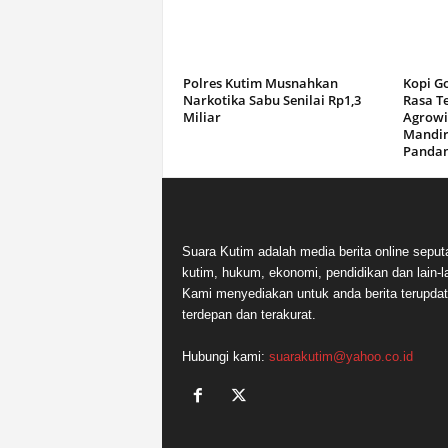
Polres Kutim Musnahkan
Kopi G
Narkotika Sabu Senilai Rp1,3
Rasa T
Miliar
Agrowi
Mandir
Panda
Suara Kutim adalah media berita online seput
kutim, hukum, ekonomi, pendidikan dan lain-la
Kami menyediakan untuk anda berita terupdat
terdepan dan terakurat.
Hubungi kami:
suarakutim@yahoo.co.id