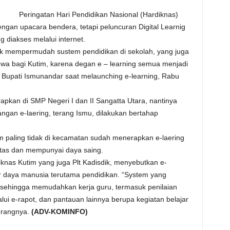
Peringatan Hari Pendidikan Nasional (Hardiknas)
engan upacara bendera, tetapi peluncuran Digital Learnig
 diakses melalui internet.
uk mempermudah sustem pendidikan di sekolah, yang juga
mewa bagi Kutim, karena degan e – learning semua menjadi
a Bupati Ismunandar saat melaunching e-learning, Rabu
rapkan di SMP Negeri I dan II Sangatta Utara, nantinya
gan e-laering, terang Ismu, dilakukan bertahap
m paling tidak di kecamatan sudah menerapkan e-laering
litas dan mempunyai daya saing.
nas Kutim yang juga Plt Kadisdik, menyebutkan e-
r daya manusia terutama pendidikan. “System yang
 sehingga memudahkan kerja guru, termasuk penilaian
i e-rapot, dan pantauan lainnya berupa kegiatan belajar
terangnya.
(ADV-KOMINFO)