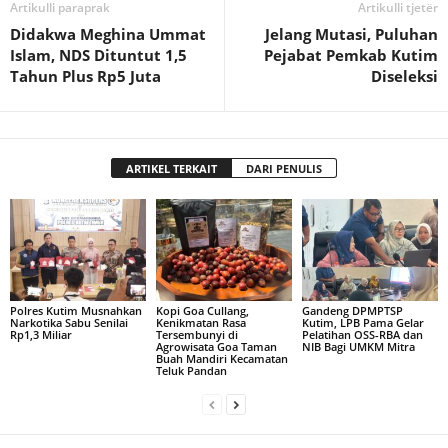
Artikulli paraprak
Artikulli tjetër
Didakwa Meghina Ummat
Jelang Mutasi, Puluhan
Islam, NDS Dituntut 1,5
Pejabat Pemkab Kutim
Tahun Plus Rp5 Juta
Diseleksi
ARTIKEL TERKAIT
DARI PENULIS
Polres Kutim Musnahkan
Kopi Goa Cullang,
Gandeng DPMPTSP
Narkotika Sabu Senilai
Kenikmatan Rasa
Kutim, LPB Pama Gelar
Rp1,3 Miliar
Tersembunyi di
Pelatihan OSS-RBA dan
Agrowisata Goa Taman
NIB Bagi UMKM Mitra
Buah Mandiri Kecamatan
Teluk Pandan