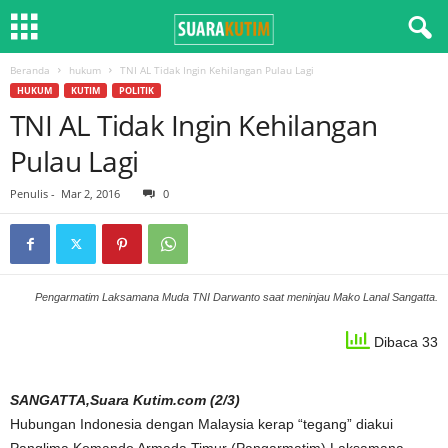
Beranda
hukum
TNI AL Tidak Ingin Kehilangan Pulau Lagi
HUKUM
KUTIM
POLITIK
TNI AL Tidak Ingin Kehilangan
Pulau Lagi
Penulis
-
Mar 2, 2016
0
Pengarmatim Laksamana Muda TNI Darwanto saat meninjau Mako Lanal Sangatta.
Dibaca 33
SANGATTA,Suara Kutim.com (2/3)
Hubungan Indonesia dengan Malaysia kerap “tegang” diakui