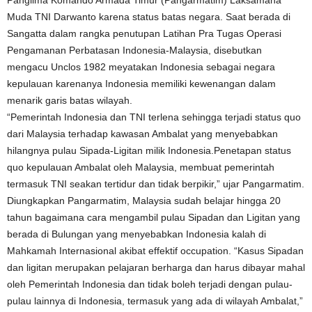
Panglima Komando Armada Timur (Pangarmatim) Laksamana
Muda TNI Darwanto karena status batas negara. Saat berada di
Sangatta dalam rangka penutupan Latihan Pra Tugas Operasi
Pengamanan Perbatasan Indonesia-Malaysia, disebutkan
mengacu Unclos 1982 meyatakan Indonesia sebagai negara
kepulauan karenanya Indonesia memiliki kewenangan dalam
menarik garis batas wilayah.
“Pemerintah Indonesia dan TNI terlena sehingga terjadi status quo
dari Malaysia terhadap kawasan Ambalat yang menyebabkan
hilangnya pulau Sipada-Ligitan milik Indonesia.Penetapan status
quo kepulauan Ambalat oleh Malaysia, membuat pemerintah
termasuk TNI seakan tertidur dan tidak berpikir,” ujar Pangarmatim.
Diungkapkan Pangarmatim, Malaysia sudah belajar hingga 20
tahun bagaimana cara mengambil pulau Sipadan dan Ligitan yang
berada di Bulungan yang menyebabkan Indonesia kalah di
Mahkamah Internasional akibat effektif occupation. “Kasus Sipadan
dan ligitan merupakan pelajaran berharga dan harus dibayar mahal
oleh Pemerintah Indonesia dan tidak boleh terjadi dengan pulau-
pulau lainnya di Indonesia, termasuk yang ada di wilayah Ambalat,”