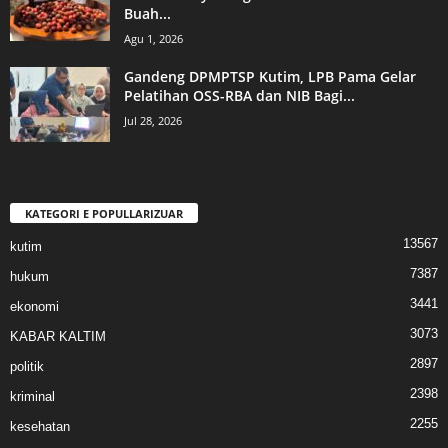
Buah...
Agu 1, 2026
Gandeng DPMPTSP Kutim, LPB Pama Gelar
Pelatihan OSS-RBA dan NIB Bagi...
Jul 28, 2026
KATEGORI E POPULLARIZUAR
13567
kutim
7387
hukum
3441
ekonomi
3073
KABAR KALTIM
2897
politik
2398
kriminal
2255
kesehatan