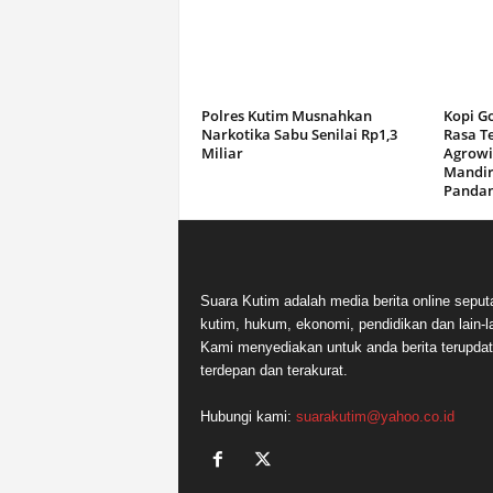
Polres Kutim Musnahkan
Kopi G
Narkotika Sabu Senilai Rp1,3
Rasa T
Miliar
Agrowi
Mandir
Panda
Suara Kutim adalah media berita online seput
kutim, hukum, ekonomi, pendidikan dan lain-la
Kami menyediakan untuk anda berita terupdat
terdepan dan terakurat.
Hubungi kami:
suarakutim@yahoo.co.id