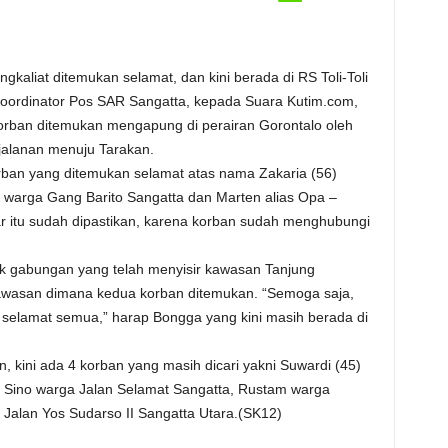
kaliat ditemukan selamat, dan kini berada di RS Toli-Toli
oordinator Pos SAR Sangatta, kepada Suara Kutim.com,
rban ditemukan mengapung di perairan Gorontalo oleh
jalanan menuju Tarakan.
rban yang ditemukan selamat atas nama Zakaria (56)
 warga Gang Barito Sangatta dan Marten alias Opa –
ar itu sudah dipastikan, karena korban sudah menghubungi
mk gabungan yang telah menyisir kawasan Tanjung
awasan dimana kedua korban ditemukan. “Semoga saja,
elamat semua,” harap Bongga yang kini masih berada di
 kini ada 4 korban yang masih dicari yakni Suwardi (45)
, Sino warga Jalan Selamat Sangatta, Rustam warga
Jalan Yos Sudarso II Sangatta Utara.(SK12)