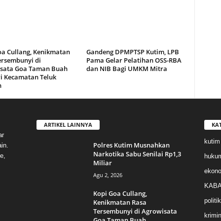
oa Cullang, Kenikmatan
Gandeng DPMPTSP Kutim, LPB
ersembunyi di
Pama Gelar Pelatihan OSS-RBA
sata Goa Taman Buah
dan NIB Bagi UMKM Mitra
i Kecamatan Teluk
n
ARTIKEL LAINNYA
KA
ar
kutim
Polres Kutim Musnahkan
in.
Narkotika Sabu Senilai Rp1,3
e,
huku
Miliar
ekon
Agu 2, 2026
KABA
Kopi Goa Cullang,
politik
Kenikmatan Rasa
Tersembunyi di Agrowisata
krimin
Goa Taman Buah...