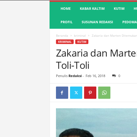
S
HOME
KABAR KALTIM
KUTIM
H
u
a
PROFIL
SUSUNAN REDAKSI
PEDOMAN
r
a
K
Beranda
kriminal
Zakaria dan Marten Ditemukan 
u
KRIMINAL
KUTIM
t
Zakaria dan Marte
i
Toli-Toli
m
|
T
Penulis
Redaksi
-
Feb 16, 2018
0
e
r
d
e
p
a
n
&
A