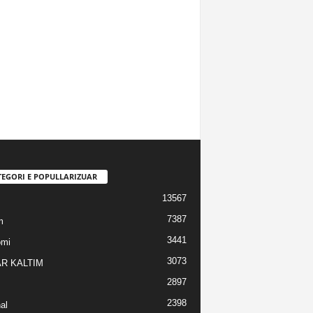
TEGORI E POPULLARIZUAR
13567
7387
m
3441
omi
3073
R KALTIM
2897
2398
al