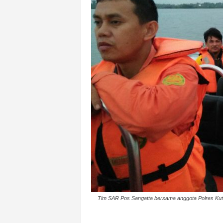
k
u
r
a
t
Tim SAR Pos Sangatta bersama anggota Polres Kutim