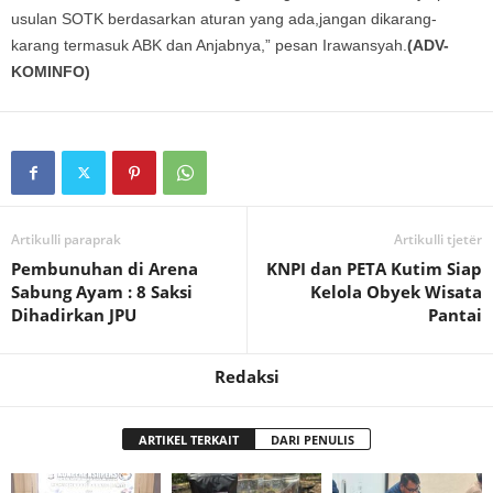
usulan SOTK berdasarkan aturan yang ada,jangan dikarang-
karang termasuk ABK dan Anjabnya,” pesan Irawansyah.
(ADV-
KOMINFO)
Artikulli paraprak
Artikulli tjetër
Pembunuhan di Arena
KNPI dan PETA Kutim Siap
Sabung Ayam : 8 Saksi
Kelola Obyek Wisata
Dihadirkan JPU
Pantai
Redaksi
ARTIKEL TERKAIT
DARI PENULIS