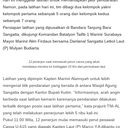
hari ini menggelar latihan untuk memantapkan jalur pendaratan.
Namun, pada latihan hari ini, tim dibagi dua kelompok yakni
kelompok pertama sebanyak 5 orang dan kelompok kedua
sebanyak 7 orang.
Persiapan latihan yang dipusatkan di Bandara Tanjung Bara
Sangatta, dikujungi Komandan Batalyon Taifib 1 Marinir Surabaya
Mayor Marinir Alim Firdaus bersama Danlanal Sangatta Letkol Laut
(P) Mulyan Budiarta.
12 penerjun saat memasuki perut cassa yang akan
membawa mereka ke ketinggian 10 Km dari permukaan laut.
Latihan yang dipimpin Kapten Marinir Alamsyah untuk lebih
mengenal titik pendaratan yang berada di antara Masjid Agung
Sangatta dengan Kantor Bupati Kutim. “Informasinya, arah angin
berbeda saat latihan kemarin karenanya pendaratan dilakukan
terbalik dengan posisi saat latihan pertama,” kata prajurit TNI-AL
yang telah melakukan penerjunan lebih 5 ribu kali ini.
Pukul 11.00 Wita, 12 penerjun mulai memasuki perut pesawat
Cassa U-615 yang diawaki Kapten Laut (P) Marco Y.A dibantu co