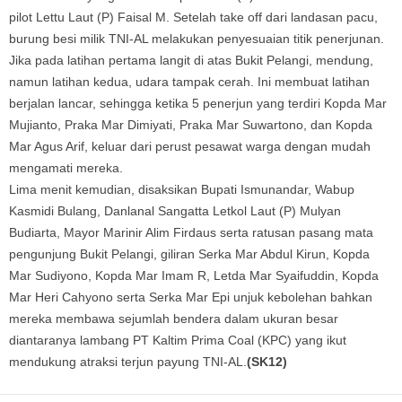
pilot Lettu Laut (P) Faisal M. Setelah take off dari landasan pacu,
burung besi milik TNI-AL melakukan penyesuaian titik penerjunan.
Jika pada latihan pertama langit di atas Bukit Pelangi, mendung,
namun latihan kedua, udara tampak cerah. Ini membuat latihan
berjalan lancar, sehingga ketika 5 penerjun yang terdiri Kopda Mar
Mujianto, Praka Mar Dimiyati, Praka Mar Suwartono, dan Kopda
Mar Agus Arif, keluar dari perust pesawat warga dengan mudah
mengamati mereka.
Lima menit kemudian, disaksikan Bupati Ismunandar, Wabup
Kasmidi Bulang, Danlanal Sangatta Letkol Laut (P) Mulyan
Budiarta, Mayor Marinir Alim Firdaus serta ratusan pasang mata
pengunjung Bukit Pelangi, giliran Serka Mar Abdul Kirun, Kopda
Mar Sudiyono, Kopda Mar Imam R, Letda Mar Syaifuddin, Kopda
Mar Heri Cahyono serta Serka Mar Epi unjuk kebolehan bahkan
mereka membawa sejumlah bendera dalam ukuran besar
diantaranya lambang PT Kaltim Prima Coal (KPC) yang ikut
mendukung atraksi terjun payung TNI-AL.
(SK12)