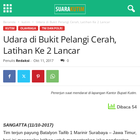
Beranda
kutim
Udara di Bukit Pelangi Cerah, Latihan Ke 2 Lancar
KUTIM
OLAHRAGA
TNI DAN POLRI
Udara di Bukit Pelangi Cerah,
Latihan Ke 2 Lancar
Penulis
Redaksi
-
Okt 11, 2017
0
Penerjun saat mendarat di lapangan Kantor Bupati Kutim.
Dibaca 54
SANGATTA (11/10-2017)
Tim terjun payung Batalyon Taifib 1 Marinir Surabaya – Jawa Timur,