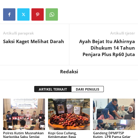
Artikulli paraprak
Artikulli tjetër
Saksi Kaget Melihat Darah
Ayah Bejat Itu Akhirnya
Dihukum 14 Tahun
Penjara Plus Rp60 Juta
Redaksi
ARTIKEL TERKAIT
DARI PENULIS
Polres Kutim Musnahkan
Kopi Goa Cullang,
Gandeng DPMPTSP
Narkotika Sabu Senilai
Kenikmatan Rasa
Kutim, LPB Pama Gelar