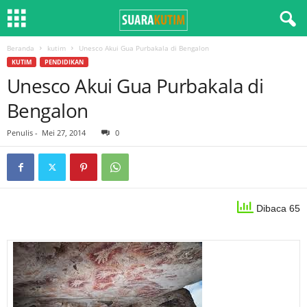
Beranda
kutim
Unesco Akui Gua Purbakala di Bengalon
KUTIM
PENDIDIKAN
Unesco Akui Gua Purbakala di
Bengalon
Penulis
-
Mei 27, 2014
0
Dibaca 65