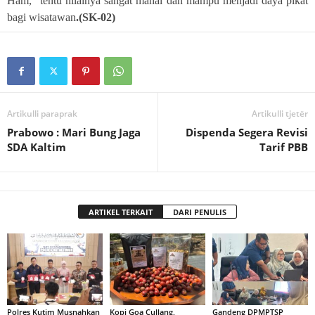
Ham,” tentu nilainya sangat mahal dan mampu menjadi daya pikat
bagi wisatawan
.(SK-02)
Artikulli paraprak
Artikulli tjetër
Prabowo : Mari Bung Jaga
Dispenda Segera Revisi
SDA Kaltim
Tarif PBB
ARTIKEL TERKAIT
DARI PENULIS
Polres Kutim Musnahkan
Kopi Goa Cullang,
Gandeng DPMPTSP