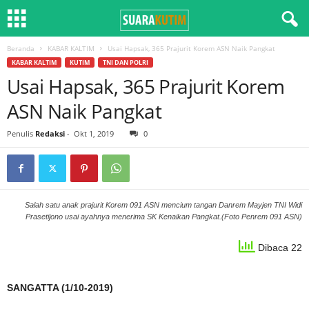
Beranda
KABAR KALTIM
Usai Hapsak, 365 Prajurit Korem ASN Naik Pangkat
KABAR KALTIM
KUTIM
TNI DAN POLRI
Usai Hapsak, 365 Prajurit Korem
ASN Naik Pangkat
Penulis
Redaksi
-
Okt 1, 2019
0
Salah satu anak prajurit Korem 091 ASN mencium tangan Danrem Mayjen TNI Widi
Prasetijono usai ayahnya menerima SK Kenaikan Pangkat.(Foto Penrem 091 ASN)
Dibaca 22
SANGATTA (1/10-2019)