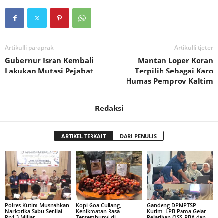
Artikulli paraprak
Artikulli tjetër
Gubernur Isran Kembali
Mantan Loper Koran
Lakukan Mutasi Pejabat
Terpilih Sebagai Karo
Humas Pemprov Kaltim
Redaksi
ARTIKEL TERKAIT
DARI PENULIS
Polres Kutim Musnahkan
Kopi Goa Cullang,
Gandeng DPMPTSP
Narkotika Sabu Senilai
Kenikmatan Rasa
Kutim, LPB Pama Gelar
Rp1,3 Miliar
Tersembunyi di
Pelatihan OSS-RBA dan