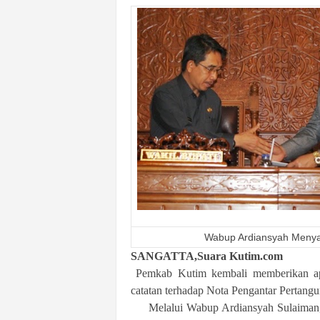
n
&
A
k
u
r
a
t
Wabup Ardiansyah Menya
SANGATTA,Suara Kutim.com
Pemkab Kutim kembali memberikan ap
catatan terhadap Nota Pengantar Perta
Melalui Wabup Ardiansyah Sulaiman, d