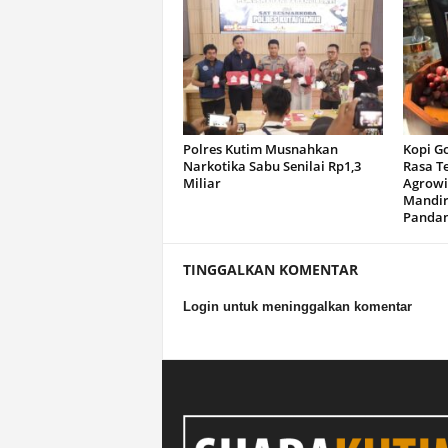
Polres Kutim Musnahkan
Kopi G
Narkotika Sabu Senilai Rp1,3
Rasa T
Miliar
Agrowi
Mandir
Panda
TINGGALKAN KOMENTAR
Login untuk meninggalkan komentar