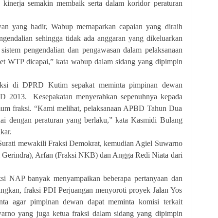
 kinerja semakin membaik serta dalam koridor peraturan
 hadir, Wabup memaparkan capaian yang diraih
gendalian sehingga tidak ada anggaran yang dikeluarkan
n sistem pengendalian dan pengawasan dalam pelaksanaan
et WTP dicapai,” kata wabup dalam sidang yang dipimpin
 DPRD Kutim sepakat meminta pimpinan dewan
BD 2013. Kesepakatan menyerahkan sepenuhnya kepada
um fraksi. “Kami melihat, pelaksanaan APBD Tahun Dua
suai dengan peraturan yang berlaku,” kata Kasmidi Bulang
kar.
ti mewakili Fraksi Demokrat, kemudian Agiel Suwarno
Gerindra), Arfan (Fraksi NKB) dan Angga Redi Niata dari
NAP banyak menyampaikan beberapa pertanyaan dan
gkan, fraksi PDI Perjuangan menyoroti proyek Jalan Yos
nta agar pimpinan dewan dapat meminta komisi terkait
arno yang juga ketua fraksi dalam sidang yang dipimpin