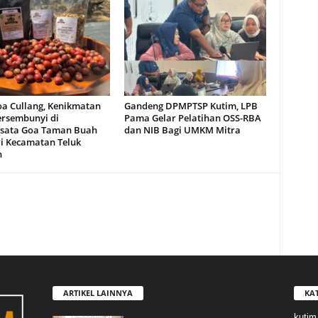
oa Cullang, Kenikmatan
Gandeng DPMPTSP Kutim, LPB
ersembunyi di
Pama Gelar Pelatihan OSS-RBA
sata Goa Taman Buah
dan NIB Bagi UMKM Mitra
i Kecamatan Teluk
n
ARTIKEL LAINNYA
KA
kutim