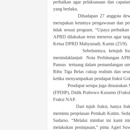
perbaikan agar pelaksanaan dan capaian
yang berlaku.
Dihadapan 27 anggota dewan yang
merupakan ketatnya pengawasan dan pen
tidak sesuai program. “Upaya perbaika
APBD dilakukan terus menerus agar targ
Ketua DPRD Mahyunadi, Kamis (25/9).
Sebelumnya, ketujuh fraksi di
menindaklanjuti Nota Perhitungan AP
Pansus tertuang dalam pemandangan um
Ribu Tiga Belas cukup realistis dan se
ketika menyampaikan pendapat fraksi Gol
Pendapat serupa juga disuarakan Sura
(FPDIP), Didik Prabowo Kusumo (Fraksi 
Fraksi NAP.
Dari tujuh fraksi, hanya fraksi 
meminta penjelasan Pemkab Kutim. Sedan
Sudarso. “Melalui mimbar ini kami mi
melakukan peninjauan,” pinta Agiel Suw