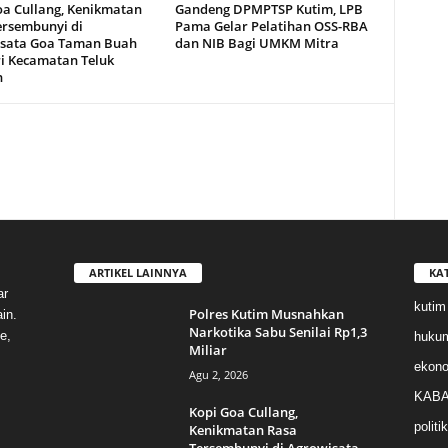
oa Cullang, Kenikmatan
Gandeng DPMPTSP Kutim, LPB
ersembunyi di
Pama Gelar Pelatihan OSS-RBA
sata Goa Taman Buah
dan NIB Bagi UMKM Mitra
i Kecamatan Teluk
n
ARTIKEL LAINNYA
KA
ar
kutim
Polres Kutim Musnahkan
in.
Narkotika Sabu Senilai Rp1,3
e,
huku
Miliar
ekon
Agu 2, 2026
KABA
Kopi Goa Cullang,
politik
Kenikmatan Rasa
Tersembunyi di Agrowisata