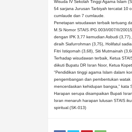
k
Wisuda IV Sekolah Tinggi Agama Islam (S
u
54 sarjana Jurusan Tarbiyah tercatat 10 
r
cumlaude dan 7 cumlaude.
a
Penetapan wisudawan terbaik tertuang dal
t
M.Si Nomor STAIS /PG.003/I/007/II/200
dengan IPK 3,77 kemudian Asbudi (3,77)
diraih Siafurrohman (3,75), Holifatul sadi
Fitri Istiqomah (3,68), Siti Mutmainah (3,6
Terhadap wisudawan terbaik, Ketua STA
diikuti Bupatu DR Isran Noor, Ketua Kope
“Pendidikan tinggi agama Islam dalam kon
pengembangan dan pembentukan watak s
mencerdaskan kehidupan bangsa,” kata Si
Harapan serupa disampaikan Bupati Isran
Isran menaruh harapan lulusan STAIS i
spiritual.(SK-013)