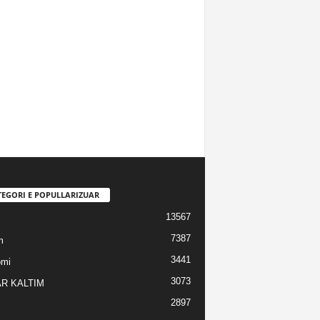
TEGORI E POPULLARIZUAR
13567
7387
m
3441
omi
3073
R KALTIM
2897