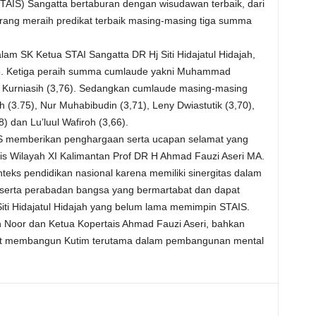
TAIS) Sangatta bertaburan dengan wisudawan terbaik, dari
orang meraih predikat terbaik masing-masing tiga summa
am SK Ketua STAI Sangatta DR Hj Siti Hidajatul Hidajah,
15. Ketiga peraih summa cumlaude yakni Muhammad
, Kurniasih (3,76). Sedangkan cumlaude masing-masing
ah (3.75), Nur Muhabibudin (3,71), Leny Dwiastutik (3,70),
8) dan Lu’luul Wafiroh (3,66).
IS memberikan penghargaan serta ucapan selamat yang
tis Wilayah XI Kalimantan Prof DR H Ahmad Fauzi Aseri MA.
teks pendidikan nasional karena memiliki sinergitas dalam
erta perabadan bangsa yang bermartabat dan dapat
ti Hidajatul Hidajah yang belum lama memimpin STAIS.
 Noor dan Ketua Kopertais Ahmad Fauzi Aseri, bahkan
kut membangun Kutim terutama dalam pembangunan mental