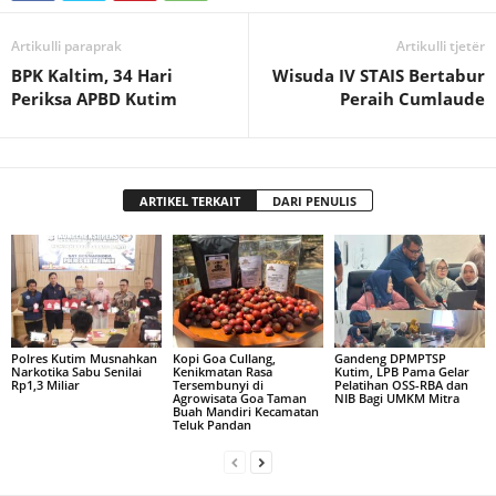
Artikulli paraprak
Artikulli tjetër
BPK Kaltim, 34 Hari
Wisuda IV STAIS Bertabur
Periksa APBD Kutim
Peraih Cumlaude
ARTIKEL TERKAIT
DARI PENULIS
Polres Kutim Musnahkan
Kopi Goa Cullang,
Gandeng DPMPTSP
Narkotika Sabu Senilai
Kenikmatan Rasa
Kutim, LPB Pama Gelar
Rp1,3 Miliar
Tersembunyi di
Pelatihan OSS-RBA dan
Agrowisata Goa Taman
NIB Bagi UMKM Mitra
Buah Mandiri Kecamatan
Teluk Pandan