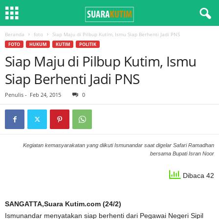
Beranda
foto
Siap Maju di Pilbup Kutim, Ismu Siap Berhenti Jadi PNS
FOTO
HUKUM
KUTIM
POLITIK
Siap Maju di Pilbup Kutim, Ismu
Siap Berhenti Jadi PNS
Penulis
-
Feb 24, 2015
0
Kegiatan kemasyarakatan yang diikuti Ismunandar saat digelar Safari Ramadhan
bersama Bupati Isran Noor
Dibaca 42
SANGATTA,Suara Kutim.com (24/2)
Ismunandar menyatakan siap berhenti dari Pegawai Negeri Sipil