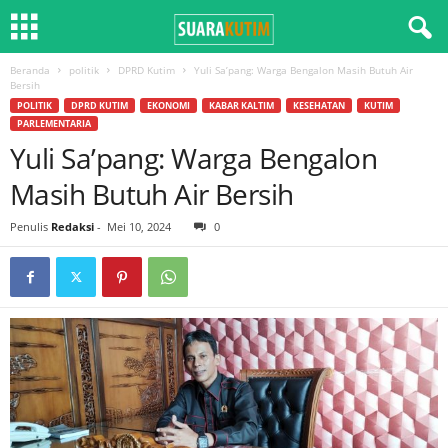
Beranda
politik
DPRD Kutim
Yuli Sa’pang: Warga Bengalon Masih Butuh Air
Bersih
POLITIK
DPRD KUTIM
EKONOMI
KABAR KALTIM
KESEHATAN
KUTIM
PARLEMENTARIA
Yuli Sa’pang: Warga Bengalon
Masih Butuh Air Bersih
Penulis
Redaksi
-
Mei 10, 2024
0