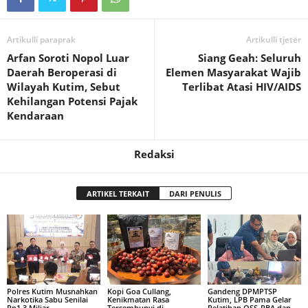
Artikulli paraprak
Artikulli tjetër
Arfan Soroti Nopol Luar
Siang Geah: Seluruh
Daerah Beroperasi di
Elemen Masyarakat Wajib
Wilayah Kutim, Sebut
Terlibat Atasi HIV/AIDS
Kehilangan Potensi Pajak
Kendaraan
Redaksi
ARTIKEL TERKAIT
DARI PENULIS
Polres Kutim Musnahkan
Kopi Goa Cullang,
Gandeng DPMPTSP
Narkotika Sabu Senilai
Kenikmatan Rasa
Kutim, LPB Pama Gelar
Rp1,3 Miliar
Tersembunyi di
Pelatihan OSS-RBA dan