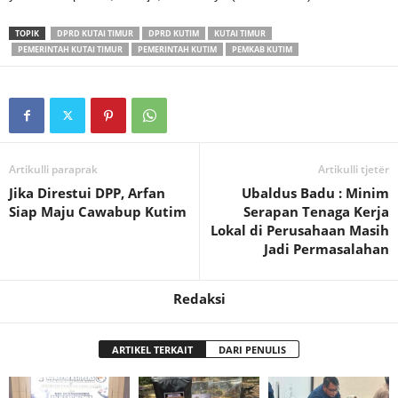
TOPIK
DPRD KUTAI TIMUR
DPRD KUTIM
KUTAI TIMUR
PEMERINTAH KUTAI TIMUR
PEMERINTAH KUTIM
PEMKAB KUTIM
Artikulli paraprak
Artikulli tjetër
Jika Direstui DPP, Arfan
Ubaldus Badu : Minim
Siap Maju Cawabup Kutim
Serapan Tenaga Kerja
Lokal di Perusahaan Masih
Jadi Permasalahan
Redaksi
ARTIKEL TERKAIT
DARI PENULIS