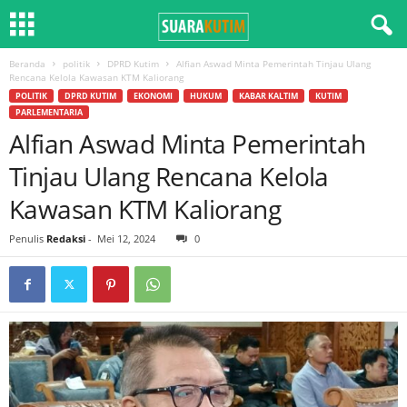
Beranda
politik
DPRD Kutim
Alfian Aswad Minta Pemerintah Tinjau Ulang
Rencana Kelola Kawasan KTM Kaliorang
POLITIK
DPRD KUTIM
EKONOMI
HUKUM
KABAR KALTIM
KUTIM
PARLEMENTARIA
Alfian Aswad Minta Pemerintah
Tinjau Ulang Rencana Kelola
Kawasan KTM Kaliorang
Penulis
Redaksi
-
Mei 12, 2024
0