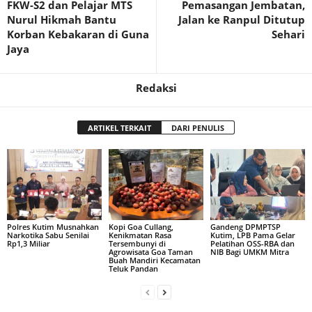
FKW-S2 dan Pelajar MTS
Pemasangan Jembatan,
Nurul Hikmah Bantu
Jalan ke Ranpul Ditutup
Korban Kebakaran di Guna
Sehari
Jaya
Redaksi
ARTIKEL TERKAIT
DARI PENULIS
Polres Kutim Musnahkan
Kopi Goa Cullang,
Gandeng DPMPTSP
Narkotika Sabu Senilai
Kenikmatan Rasa
Kutim, LPB Pama Gelar
Rp1,3 Miliar
Tersembunyi di
Pelatihan OSS-RBA dan
Agrowisata Goa Taman
NIB Bagi UMKM Mitra
Buah Mandiri Kecamatan
Teluk Pandan