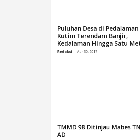
n
&
A
k
Puluhan Desa di Pedalaman
u
Kutim Terendam Banjir,
r
Kedalaman Hingga Satu Me
a
Redaksi
-
Apr 30, 2017
t
TMMD 98 Ditinjau Mabes TN
AD