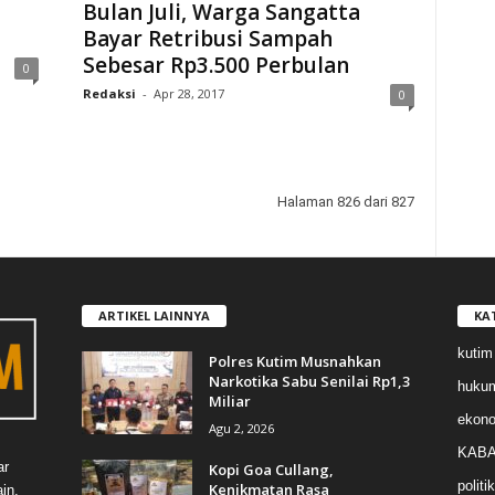
Bulan Juli, Warga Sangatta
Bayar Retribusi Sampah
Sebesar Rp3.500 Perbulan
0
Redaksi
-
Apr 28, 2017
0
Halaman 826 dari 827
ARTIKEL LAINNYA
KA
kutim
Polres Kutim Musnahkan
Narkotika Sabu Senilai Rp1,3
huku
Miliar
ekon
Agu 2, 2026
KABA
ar
Kopi Goa Cullang,
politik
Kenikmatan Rasa
in.