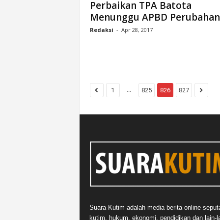
Perbaikan TPA Batota
Menunggu APBD Perubahan
Redaksi
-
Apr 28, 2017
...
1
825
826
827
Suara Kutim adalah media berita online seput
kutim, hukum, ekonomi, pendidikan dan lain-la