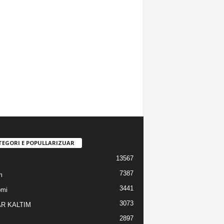
TEGORI E POPULLARIZUAR
13567
7387
m
3441
omi
3073
R KALTIM
2897