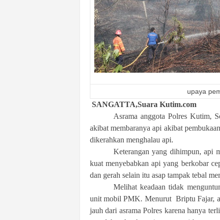
k
u
r
a
t
upaya pe
SANGATTA,Suara Kutim.com
Asrama anggota Polres Kutim, S
akibat membaranya api akibat pembukaan
dikerahkan menghalau api.
Keterangan yang dihimpun, api m
kuat menyebabkan api yang berkobar cep
dan gerah selain itu asap tampak tebal me
Melihat keadaan tidak menguntu
unit mobil PMK. Menurut Briptu Fajar, 
jauh dari asrama Polres karena hanya terl