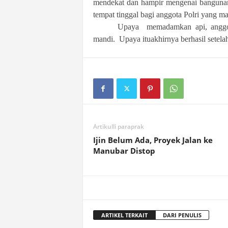
mendekat dan hampir mengenai bangunan 
tempat tinggal bagi anggota Polri yang ma
Upaya memadamkan api, anggo
mandi. Upaya ituakhirnya berhasil setela
Artikulli paraprak
Ijin Belum Ada, Proyek Jalan ke
Manubar Distop
ARTIKEL TERKAIT
DARI PENULIS