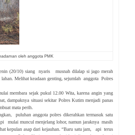
madaman oleh anggota PMK
enin (20/10) siang nyaris musnah dilalap si jago merah
 lahan. Melihat keadaan genting, sejumlah anggota Polres
ulai membara sejak pukul 12.00 Wita, karena angin yang
at, dampaknya situasi sekitar Polres Kutim menjadi panas
mbuat mata perih.
ngkan, puluhan anggota polres dikerahkan termasuk satu
api mulai muncul menjelang lohor, namun jaraknya masih
ihat kepulan asap dari kejauhan. “Baru satu jam, api terus