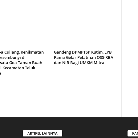
oa Cullang, Kenikmatan
Gandeng DPMPTSP Kutim, LPB
ersembunyi di
Pama Gelar Pelatihan OSS-RBA
sata Goa Taman Buah
dan NIB Bagi UMKM Mitra
i Kecamatan Teluk
n
ARTIKEL LAINNYA
KA