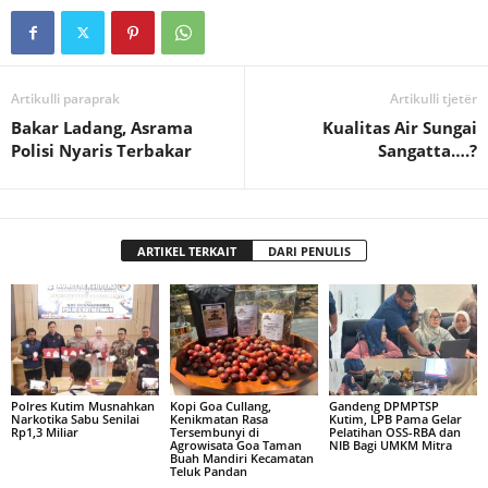
Artikulli paraprak
Artikulli tjetër
Bakar Ladang, Asrama
Kualitas Air Sungai
Polisi Nyaris Terbakar
Sangatta….?
ARTIKEL TERKAIT
DARI PENULIS
Polres Kutim Musnahkan
Kopi Goa Cullang,
Gandeng DPMPTSP
Narkotika Sabu Senilai
Kenikmatan Rasa
Kutim, LPB Pama Gelar
Rp1,3 Miliar
Tersembunyi di
Pelatihan OSS-RBA dan
Agrowisata Goa Taman
NIB Bagi UMKM Mitra
Buah Mandiri Kecamatan
Teluk Pandan