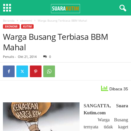
Beranda
ekonomi
Warga Busang Terbiasa BBM Mahal
EKONOMI
KUTIM
Warga Busang Terbiasa BBM
Mahal
Penulis
-
Okt 21, 2014
0
Dibaca 35
SANGATTA, Suara
Kutim.com
Warga Busang
ternyata tidak kaget