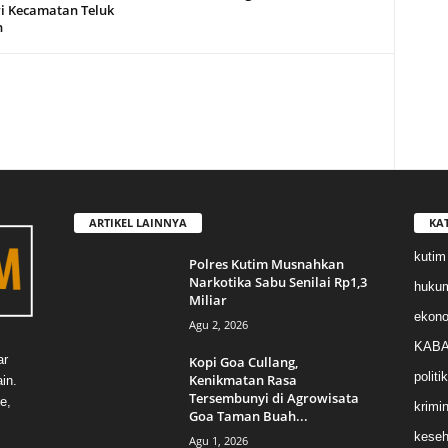
i Kecamatan Teluk
n
ARTIKEL LAINNYA
KA
kutim
Polres Kutim Musnahkan
Narkotika Sabu Senilai Rp1,3
huku
Miliar
ekon
Agu 2, 2026
KABA
ar
Kopi Goa Cullang,
politik
Kenikmatan Rasa
in.
Tersembunyi di Agrowisata
e,
krimin
Goa Taman Buah...
keseh
Agu 1, 2026