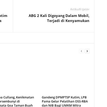
Artikulli tjetër
utim
ABG 2 Kali Digoyang Dalam Mobil,
a
Terjadi di Kenyamukan
oa Cullang, Kenikmatan
Gandeng DPMPTSP Kutim, LPB
ersembunyi di
Pama Gelar Pelatihan OSS-RBA
sata Goa Taman Buah
dan NIB Bagi UMKM Mitra