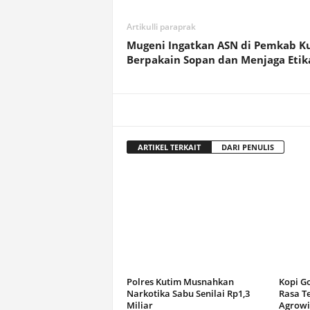
Artikulli paraprak
Mugeni Ingatkan ASN di Pemkab K
Berpakain Sopan dan Menjaga Etik
ARTIKEL TERKAIT
DARI PENULIS
Polres Kutim Musnahkan
Kopi G
Narkotika Sabu Senilai Rp1,3
Rasa T
Miliar
Agrowi