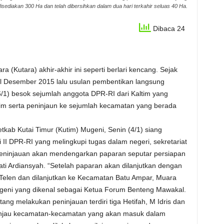
isediakan 300 Ha dan telah dibersihkan dalam dua hari terkahir seluas 40 Ha.
Dibaca 24
(Kutara) akhir-akhir ini seperti berlari kencang. Sejak
al Desember 2015 lalu usulan pembentikan langsung
/1) besok sejumlah anggota DPR-RI dari Kaltim yang
m serta peninjaun ke sejumlah kecamatan yang berada
tkab Kutai Timur (Kutim) Mugeni, Senin (4/1) siang
 DPR-RI yang melingkupi tugas dalam negeri, sekretariat
eninjauan akan mendengarkan paparan seputar persiapan
i Ardiansyah. “Setelah paparan akan dilanjutkan dengan
elen dan dilanjutkan ke Kecamatan Batu Ampar, Muara
geni yang dikenal sebagai Ketua Forum Benteng Mawakal.
ang melakukan peninjauan terdiri tiga Hetifah, M Idris dan
injau kecamatan-kecamatan yang akan masuk dalam