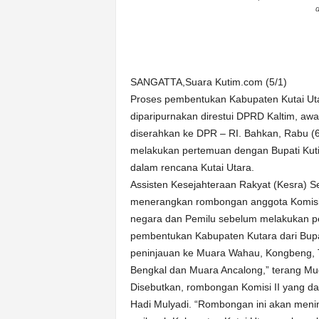
d
n
&
A
k
u
SANGATTA,Suara Kutim.com (5/1)
r
Proses pembentukan Kabupaten Kutai Utara 
a
diparipurnakan direstui DPRD Kaltim, aw
t
diserahkan ke DPR – RI. Bahkan, Rabu (6
melakukan pertemuan dengan Bupati Kuti
dalam rencana Kutai Utara.
Assisten Kesejahteraan Rakyat (Kesra) Se
menerangkan rombongan anggota Komisi II
negara dan Pemilu sebelum melakukan p
pembentukan Kabupaten Kutara dari Bupat
peninjauan ke Muara Wahau, Kongbeng, T
Bengkal dan Muara Ancalong,” terang Mu
Disebutkan, rombongan Komisi II yang dat
Hadi Mulyadi. “Rombongan ini akan men