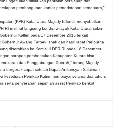
kunjungan akan dilakukan penilaian persiapan dan
persiapan pembangunan kantor pemerintahan sementara,”
upaten (KPK) Kutai Utara Majedy Effendi, menyebutkan
 RI melihat langsung kondisi wilayah Kutai Utara, selain
n Gubernur Kaltim pada 17 Desember 2015 terkait
 Gubernur Awang Faroek Ishak dan hasil rapat Paripurna
sung diserahkan ke Komisi II DPR RI pada 18 Desember
dengan harapan pembentukan Kabupaten Kutara bisa
Pemekaran dan Penggabungan Daerah,” terang Majedy.
ra bergerak cepat setelah Bupati Ardiansyah Sulaiman
nya kesediaan Pemkab Kutim membiayai selama dua tahun,
ma serta penyerahan sejumlah asset Pemkab berikut