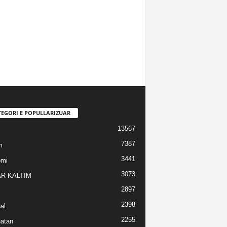
TEGORI E POPULLARIZUAR
13567
7387
m
3441
omi
3073
R KALTIM
2897
2398
al
2255
atan