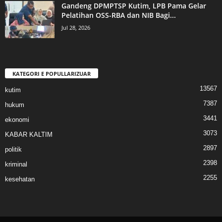
Gandeng DPMPTSP Kutim, LPB Pama Gelar
Pelatihan OSS-RBA dan NIB Bagi...
Jul 28, 2026
KATEGORI E POPULLARIZUAR
13567
kutim
7387
hukum
3441
ekonomi
3073
KABAR KALTIM
2897
politik
2398
kriminal
2255
kesehatan