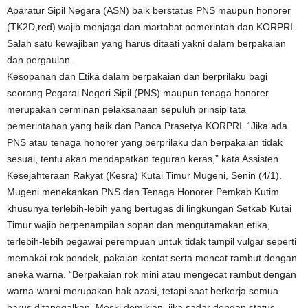
Aparatur Sipil Negara (ASN) baik berstatus PNS maupun honorer
(TK2D,red) wajib menjaga dan martabat pemerintah dan KORPRI.
Salah satu kewajiban yang harus ditaati yakni dalam berpakaian
dan pergaulan.
Kesopanan dan Etika dalam berpakaian dan berprilaku bagi
seorang Pegarai Negeri Sipil (PNS) maupun tenaga honorer
merupakan cerminan pelaksanaan sepuluh prinsip tata
pemerintahan yang baik dan Panca Prasetya KORPRI. “Jika ada
PNS atau tenaga honorer yang berprilaku dan berpakaian tidak
sesuai, tentu akan mendapatkan teguran keras,” kata Assisten
Kesejahteraan Rakyat (Kesra) Kutai Timur Mugeni, Senin (4/1).
Mugeni menekankan PNS dan Tenaga Honorer Pemkab Kutim
khusunya terlebih-lebih yang bertugas di lingkungan Setkab Kutai
Timur wajib berpenampilan sopan dan mengutamakan etika,
terlebih-lebih pegawai perempuan untuk tidak tampil vulgar seperti
memakai rok pendek, pakaian kentat serta mencat rambut dengan
aneka warna. “Berpakaian rok mini atau mengecat rambut dengan
warna-warni merupakan hak azasi, tetapi saat berkerja semua
harus ditanggalkan. Meski demikian, jika sadar dengan status