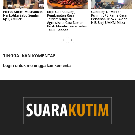
Polres Kutim Musnahkan
Kopi Goa Cullang,
Gandeng DPMPTSP
Narkotika Sabu Senilai
Kenikmatan Rasa
Kutim, LPB Pama Gelar
Rp1,3 Miliar
Tersembunyi di
Pelatihan OSS-RBA dan
Agrowisata Goa Taman
NIB Bagi UMKM Mitra
Buah Mandiri Kecamatan
Teluk Pandan
TINGGALKAN KOMENTAR
Login untuk meninggalkan komentar