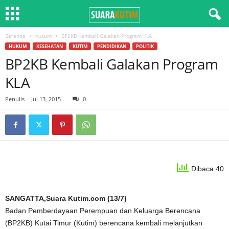
Beranda
hukum
BP2KB Kembali Galakan Program KLA
HUKUM
KESEHATAN
KUTIM
PENDIDIKAN
POLITIK
BP2KB Kembali Galakan Program
KLA
Penulis
-
Jul 13, 2015
0
Dibaca 40
SANGATTA,Suara Kutim.com (13/7)
Badan Pemberdayaan Perempuan dan Keluarga Berencana
(BP2KB) Kutai Timur (Kutim) berencana kembali melanjutkan