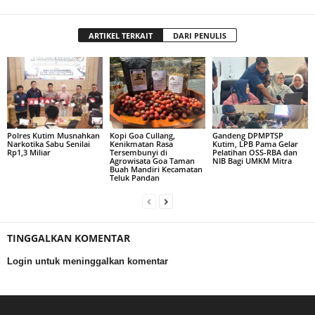
ARTIKEL TERKAIT
DARI PENULIS
Polres Kutim Musnahkan
Kopi Goa Cullang,
Gandeng DPMPTSP
Narkotika Sabu Senilai
Kenikmatan Rasa
Kutim, LPB Pama Gelar
Rp1,3 Miliar
Tersembunyi di
Pelatihan OSS-RBA dan
Agrowisata Goa Taman
NIB Bagi UMKM Mitra
Buah Mandiri Kecamatan
Teluk Pandan
TINGGALKAN KOMENTAR
Login untuk meninggalkan komentar