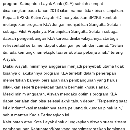
program Kabupaten Layak Anak (KLA) setelah sempat
dicanangkan pada tahun 2013 silam namun tidak bisa dilanjutkan.
Kepala BP2KB Kutim Aisyah HD menyebutkan BP2KB kembali
melanjutkan program KLA dengan menjadikan Sangatta Selatan
sebagai Pilot Projeknya. Penunjukan Sangatta Selatan sebagai
daerah pengembangan KLA karena dinilai wilayahnya startegis,
refresentatif serta mendapat dukungan penuh dari camat. “Selain
itu, ada kemungkinan eksploitasi anak atau pekerja anak,” terang
Aisyah.
Diakui Aisyah, minimnya anggaran menjadi penyebab utama tidak
bisanya dilakukannya program KLA terlebih dalam penerapan
memerlukan banyak persiapan dan pembangunan yang harus
dilakukan seperti penyiapan tanam bermain khusus anak.
Meski minim anggaran, Aisyah mengaku optimis program KLA
dapat berjalan dan bisa selesai akhir tahun depan. “Terpenting saat
ini diindentifikasi masalahnya serta peluang dukungan pihak lain,”
sebut mantan Kadis Perindagkop ini.
Kabupaten atau Kota Layak Anak diungkapkan Aisyah suatu sistem
pembangunan Kabupaten/Kota yang mengintergrasikan komitmen