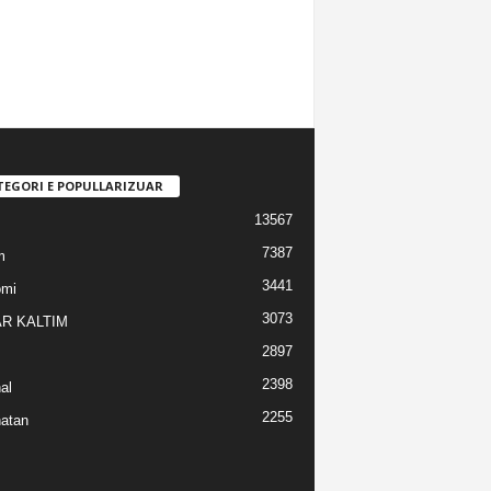
TEGORI E POPULLARIZUAR
13567
7387
m
3441
omi
3073
R KALTIM
2897
2398
al
2255
atan