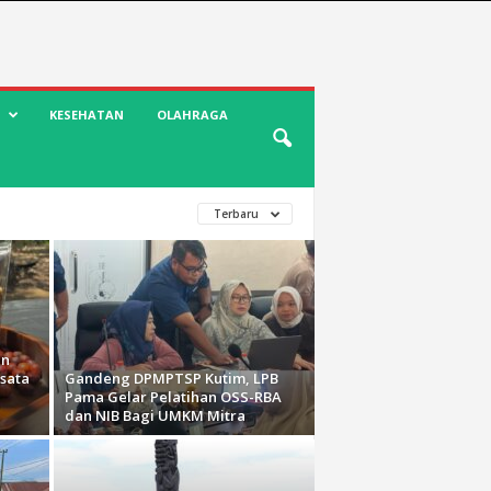
KESEHATAN
OLAHRAGA
Terbaru
an
sata
Gandeng DPMPTSP Kutim, LPB
Pama Gelar Pelatihan OSS-RBA
dan NIB Bagi UMKM Mitra