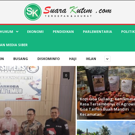
HUKUM
EKONOMI
PENDIDIKAN
PARLEMENTARIA
POLITIK
AN MEDIA SIBER
ON
BUSANG
DISKOMINFO
HAJI
IKLAN
0
Kopi Goa Cullang, Kenikmat
Rasa Tersembunyi di Agrowi
Goa Taman Buah Mandiri
Kecamatan...