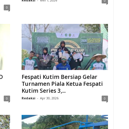
Redaksi
-
Mei 7, 2026
0
0
D
Fespati Kutim Bersiap Gelar
Turnamen Piala Ketua Fespati
Kutim Series 3,...
Redaksi
-
Apr 30, 2026
0
0