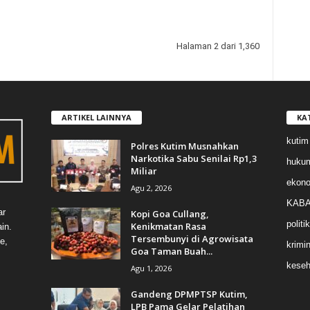
Halaman 2 dari 1,360
ARTIKEL LAINNYA
KA
kutim
Polres Kutim Musnahkan
Narkotika Sabu Senilai Rp1,3
huku
Miliar
ekon
Agu 2, 2026
KABA
ar
Kopi Goa Cullang,
politik
Kenikmatan Rasa
in.
Tersembunyi di Agrowisata
e,
krimin
Goa Taman Buah...
keseh
Agu 1, 2026
Gandeng DPMPTSP Kutim,
LPB Pama Gelar Pelatihan