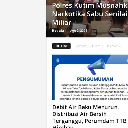
Polres Kutim Musnah
n
Narkotika Sabu Senilai
&
A
Miliar
k
u
Redaksi
-
Agu 2, 2026
r
a
KUTIM
Beranda
kutim
Halaman 2
t
Debit Air Baku Menurun,
Distribusi Air Bersih
Terganggu, Perumdam TTB
Himbau...