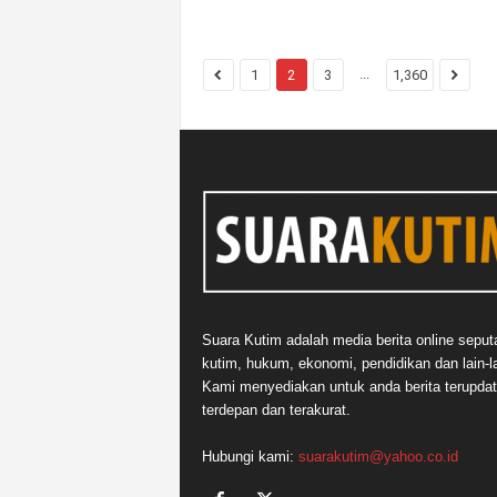
...
1
2
3
1,360
Suara Kutim adalah media berita online seput
kutim, hukum, ekonomi, pendidikan dan lain-la
Kami menyediakan untuk anda berita terupdat
terdepan dan terakurat.
Hubungi kami:
suarakutim@yahoo.co.id