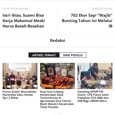
Artikulli paraprak
Artikulli tjetër
Istri Ihlas, Suami Bisa
702 Ekor Sapi “Wajib”
Kerja Maksimal Meski
Bunting Tahun Ini Melalui
Harus Basah-Basahan
IB
Redaksi
ARTIKEL TERKAIT
DARI PENULIS
Polres Kutim Musnahkan
Kopi Goa Cullang,
Gandeng DPMPTSP
Narkotika Sabu Senilai
Kenikmatan Rasa
Kutim, LPB Pama Gelar
Rp1,3 Miliar
Tersembunyi di
Pelatihan OSS-RBA dan
Agrowisata Goa Taman
NIB Bagi UMKM Mitra
Buah Mandiri Kecamatan
Teluk Pandan