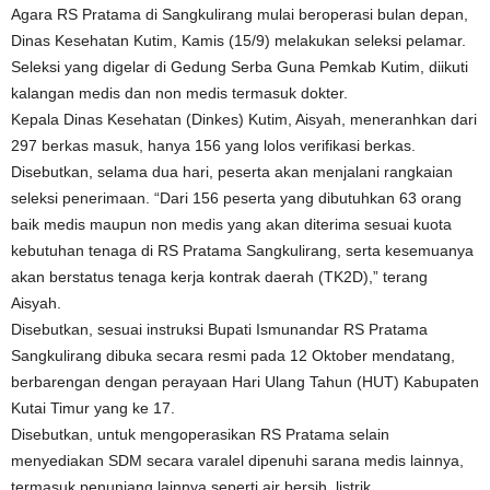
Agara RS Pratama di Sangkulirang mulai beroperasi bulan depan,
Dinas Kesehatan Kutim, Kamis (15/9) melakukan seleksi pelamar.
Seleksi yang digelar di Gedung Serba Guna Pemkab Kutim, diikuti
kalangan medis dan non medis termasuk dokter.
Kepala Dinas Kesehatan (Dinkes) Kutim, Aisyah, meneranhkan dari
297 berkas masuk, hanya 156 yang lolos verifikasi berkas.
Disebutkan, selama dua hari, peserta akan menjalani rangkaian
seleksi penerimaan. “Dari 156 peserta yang dibutuhkan 63 orang
baik medis maupun non medis yang akan diterima sesuai kuota
kebutuhan tenaga di RS Pratama Sangkulirang, serta kesemuanya
akan berstatus tenaga kerja kontrak daerah (TK2D),” terang
Aisyah.
Disebutkan, sesuai instruksi Bupati Ismunandar RS Pratama
Sangkulirang dibuka secara resmi pada 12 Oktober mendatang,
berbarengan dengan perayaan Hari Ulang Tahun (HUT) Kabupaten
Kutai Timur yang ke 17.
Disebutkan, untuk mengoperasikan RS Pratama selain
menyediakan SDM secara varalel dipenuhi sarana medis lainnya,
termasuk penunjang lainnya seperti air bersih, listrik,