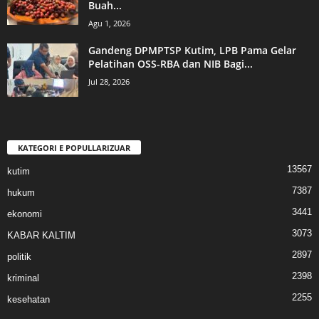
Buah...
Agu 1, 2026
Gandeng DPMPTSP Kutim, LPB Pama Gelar
Pelatihan OSS-RBA dan NIB Bagi...
Jul 28, 2026
KATEGORI E POPULLARIZUAR
13567
kutim
7387
hukum
3441
ekonomi
3073
KABAR KALTIM
2897
politik
2398
kriminal
2255
kesehatan