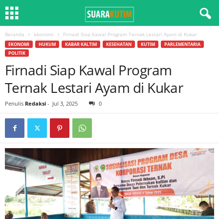
Beranda
ekonomi
Firnadi Siap Kawal Program Ternak Lestari Ayam di Kukar
EKONOMI
HUKUM
KABAR KALTIM
KESEHATAN
KUTIM
PARLEMENTARIA
POLITIK
Firnadi Siap Kawal Program
Ternak Lestari Ayam di Kukar
Penulis
Redaksi
-
Jul 3, 2025
0