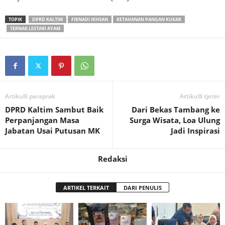
TOPIK
DPRD KALTIM
FIRNADI IKHSAN
KETAHANAN PANGAN KUKAR
TERNAK LESTARI AYAM
Artikulli paraprak
Artikulli tjetër
DPRD Kaltim Sambut Baik
Dari Bekas Tambang ke
Perpanjangan Masa
Surga Wisata, Loa Ulung
Jabatan Usai Putusan MK
Jadi Inspirasi
Redaksi
ARTIKEL TERKAIT
DARI PENULIS