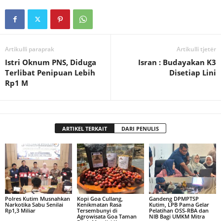
Artikulli paraprak
Artikulli tjetër
Istri Oknum PNS, Diduga
Isran : Budayakan K3
Terlibat Penipuan Lebih
Disetiap Lini
Rp1 M
ARTIKEL TERKAIT
DARI PENULIS
Polres Kutim Musnahkan
Kopi Goa Cullang,
Gandeng DPMPTSP
Narkotika Sabu Senilai
Kenikmatan Rasa
Kutim, LPB Pama Gelar
Rp1,3 Miliar
Tersembunyi di
Pelatihan OSS-RBA dan
Agrowisata Goa Taman
NIB Bagi UMKM Mitra