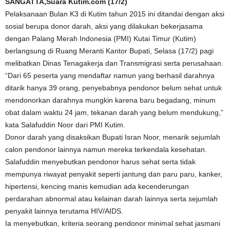
SANGATTA,Suara Kutim.com (17/2)
Pelaksanaan Bulan K3 di Kutim tahun 2015 ini ditandai dengan aksi
sosial berupa donor darah, aksi yang dilakukan bekerjasama
dengan Palang Merah Indonesia (PMI) Kutai Timur (Kutim)
berlangsung di Ruang Meranti Kantor Bupati, Selasa (17/2) pagi
melibatkan Dinas Tenagakerja dan Transmigrasi serta perusahaan.
“Dari 65 peserta yang mendaftar namun yang berhasil darahnya
ditarik hanya 39 orang, penyebabnya pendonor belum sehat untuk
mendonorkan darahnya mungkin karena baru begadang, minum
obat dalam waktu 24 jam, tekanan darah yang belum mendukung,”
kata Salafuddin Noor dari PMI Kutim.
Donor darah yang disaksikan Bupati Isran Noor, menarik sejumlah
calon pendonor lainnya namun mereka terkendala kesehatan.
Salafuddin menyebutkan pendonor harus sehat serta tidak
mempunya riwayat penyakit seperti jantung dan paru paru, kanker,
hipertensi, kencing manis kemudian ada kecenderungan
perdarahan abnormal atau kelainan darah lainnya serta sejumlah
penyakit lainnya terutama HIV/AIDS.
Ia menyebutkan, kriteria seorang pendonor minimal sehat jasmani