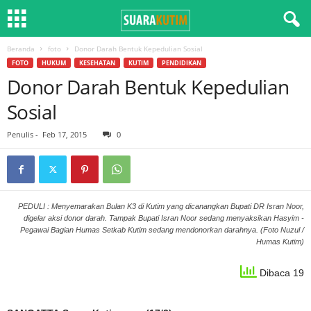
Beranda
foto
Donor Darah Bentuk Kepedulian Sosial
FOTO
HUKUM
KESEHATAN
KUTIM
PENDIDIKAN
Donor Darah Bentuk Kepedulian
Sosial
Penulis
-
Feb 17, 2015
0
PEDULI : Menyemarakan Bulan K3 di Kutim yang dicanangkan Bupati DR Isran Noor,
digelar aksi donor darah. Tampak Bupati Isran Noor sedang menyaksikan Hasyim -
Pegawai Bagian Humas Setkab Kutim sedang mendonorkan darahnya. (Foto Nuzul /
Humas Kutim)
Dibaca 19