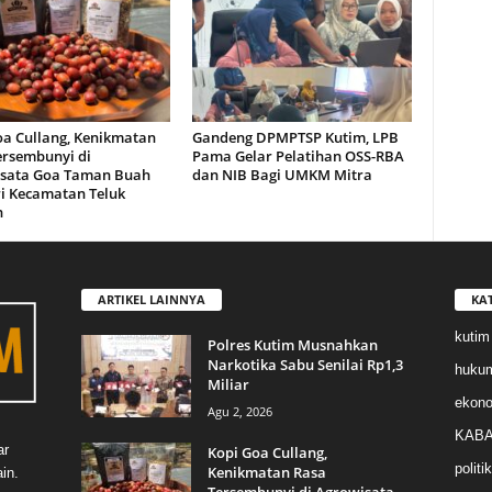
oa Cullang, Kenikmatan
Gandeng DPMPTSP Kutim, LPB
ersembunyi di
Pama Gelar Pelatihan OSS-RBA
sata Goa Taman Buah
dan NIB Bagi UMKM Mitra
i Kecamatan Teluk
n
ARTIKEL LAINNYA
KA
kutim
Polres Kutim Musnahkan
Narkotika Sabu Senilai Rp1,3
huku
Miliar
ekon
Agu 2, 2026
KABA
ar
Kopi Goa Cullang,
politik
Kenikmatan Rasa
in.
Tersembunyi di Agrowisata