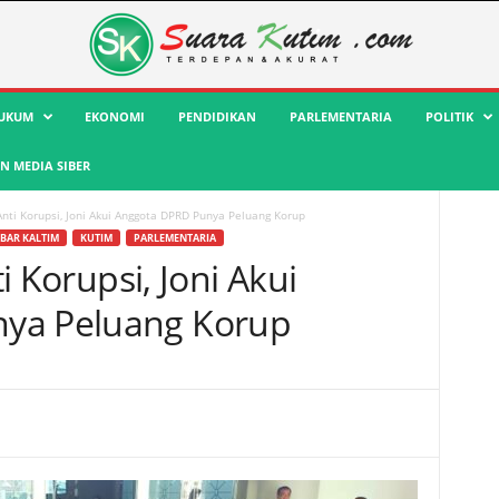
UKUM
EKONOMI
PENDIDIKAN
PARLEMENTARIA
POLITIK
 MEDIA SIBER
i Anti Korupsi, Joni Akui Anggota DPRD Punya Peluang Korup
BAR KALTIM
KUTIM
PARLEMENTARIA
ti Korupsi, Joni Akui
ya Peluang Korup